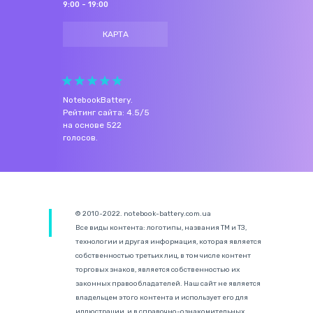
9:00 - 19:00
КАРТА
NotebookBattery
.
Рейтинг сайта:
4.5
/
5
на основе
522
голосов.
© 2010-2022. notebook-battery.com.ua
Все виды контента: логотипы, названия ТМ и ТЗ,
технологии и другая информация, которая является
собственностью третьих лиц, в том числе контент
торговых знаков, является собственностью их
законных правообладателей. Наш сайт не является
владельцем этого контента и использует его для
иллюстрации, и в справочно-ознакомительных