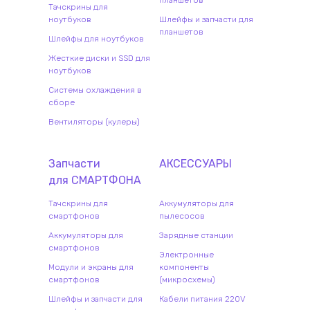
планшетов
Тачскрины для
ноутбуков
Шлейфы и запчасти для
планшетов
Шлейфы для ноутбуков
Жесткие диски и SSD для
ноутбуков
Системы охлаждения в
сборе
Вентиляторы (кулеры)
Запчасти
АКСЕССУАРЫ
для
СМАРТФОН
А
Тачскрины для
Аккумуляторы для
смартфонов
пылесосов
Аккумуляторы для
Зарядные станции
смартфонов
Электронные
Модули и экраны для
компоненты
смартфонов
(микросхемы)
Шлейфы и запчасти для
Кабели питания 220V