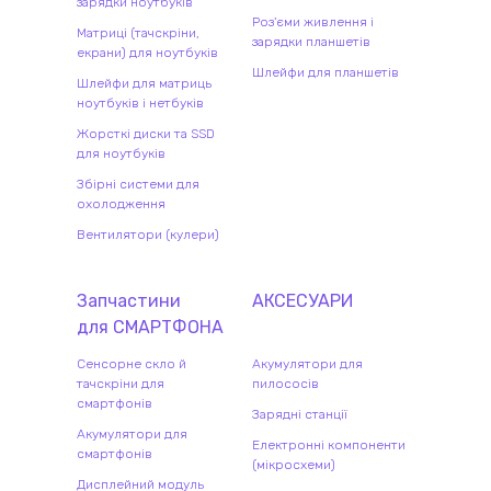
зарядки ноутбуків
Роз'єми живлення і
Матриці (тачскріни,
зарядки планшетів
екрани) для ноутбуків
Шлейфи для планшетів
Шлейфи для матриць
ноутбуків і нетбуків
Жорсткі диски та SSD
для ноутбуків
Збірні системи для
охолодження
Вентилятори (кулери)
Запчастини
АКСЕСУАРИ
для
СМАРТФОН
А
Сенсорне скло й
Акумулятори для
тачскріни для
пилососів
смартфонів
Зарядні станції
Акумулятори для
Електронні компоненти
смартфонів
(мікросхеми)
Дисплейний модуль