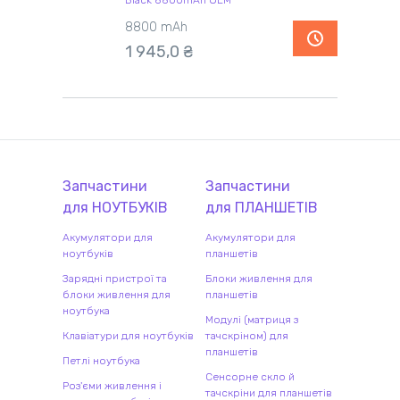
Black 8800mAh OEM
8800 mAh
1 945,0 ₴
Запчастини
Запчастини
для
НОУТБУК
ІВ
для
ПЛАНШЕТ
ІВ
Акумулятори для
Акумулятори для
ноутбуків
планшетів
Зарядні пристрої та
Блоки живлення для
блоки живлення для
планшетів
ноутбука
Модулі (матриця з
Клавіатури для ноутбуків
тачскріном) для
планшетів
Петлі ноутбука
Сенсорне скло й
Роз'єми живлення і
тачскріни для планшетів