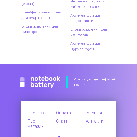
Мережеві шнури та
(екран)
кабелі живлення
Шлейфи та запчастини
Акумулятори для
для смартфонів
радіостанцій
Блоки живлення для
Блоки живлення для
смартфонів
моніторів
Акумулятори для
шурупокрутів
Комлектуючі для цифрової
техніки
Доставка
Оплата
Гарантія
Про
Статті
Контакти
магазин