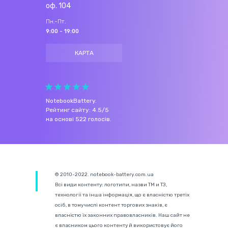
оф. 104
Пн.-Пт.
9:00 - 19:00
КАРТА
NotebookBattery
.
Рейтинг сайту:
4.5
/
5
на основі
522
голосів.
© 2010-2022. notebook-battery.com.ua
Всі види контенту: логотипи, назви ТМ и ТЗ,
технології та інша інформація, що є власністю третіх
осіб, в тому числі контент торгових знаків, є
власністю їх законних правовласників. Наш сайт не
є власником цього контенту й використовує його