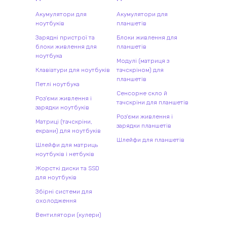
Акумулятори для
Акумулятори для
ноутбуків
планшетів
Зарядні пристрої та
Блоки живлення для
блоки живлення для
планшетів
ноутбука
Модулі (матриця з
Клавіатури для ноутбуків
тачскріном) для
планшетів
Петлі ноутбука
Сенсорне скло й
Роз'єми живлення і
тачскріни для планшетів
зарядки ноутбуків
Роз'єми живлення і
Матриці (тачскріни,
зарядки планшетів
екрани) для ноутбуків
Шлейфи для планшетів
Шлейфи для матриць
ноутбуків і нетбуків
Жорсткі диски та SSD
для ноутбуків
Збірні системи для
охолодження
Вентилятори (кулери)