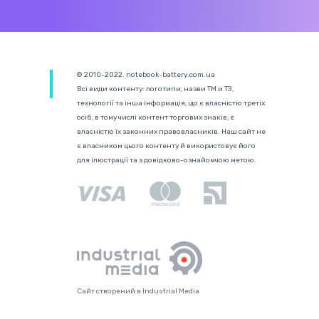
© 2010-2022. notebook-battery.com.ua
Всі види контенту: логотипи, назви ТМ и ТЗ,
технології та інша інформація, що є власністю третіх
осіб, в тому числі контент торгових знаків, є
власністю їх законних правовласників. Наш сайт не
є власником цього контенту й використовує його
для ілюстрації та з довідково-ознайомчою метою.
Сайт створений в Industrial Media