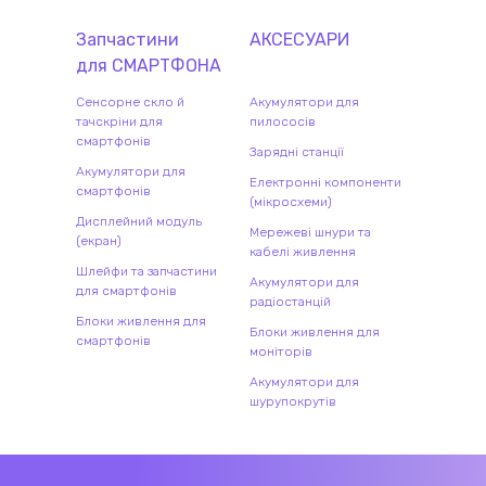
Запчастини
АКСЕСУАРИ
для
СМАРТФОН
А
Сенсорне скло й
Акумулятори для
тачскріни для
пилососів
смартфонів
Зарядні станції
Акумулятори для
Електронні компоненти
смартфонів
(мікросхеми)
Дисплейний модуль
Мережеві шнури та
(екран)
кабелі живлення
Шлейфи та запчастини
Акумулятори для
для смартфонів
радіостанцій
Блоки живлення для
Блоки живлення для
смартфонів
моніторів
Акумулятори для
шурупокрутів