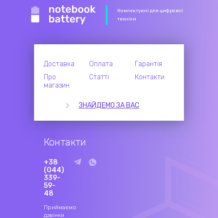
Комлектуючі для цифрової
техніки
Доставка
Оплата
Гарантія
Про
Статті
Контакти
магазин
ЗНАЙДЕМО ЗА ВАС
Контакти
+38
(044)
339-
59-
48
Приймаємо
дзвінки