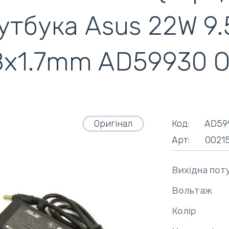
утбука Asus 22W 9.
ентилятори
кулери)
8x1.7mm AD59930 O
Оригінал
Код:
AD59
Арт:
0021
Вихідна пот
Вольтаж
Колір