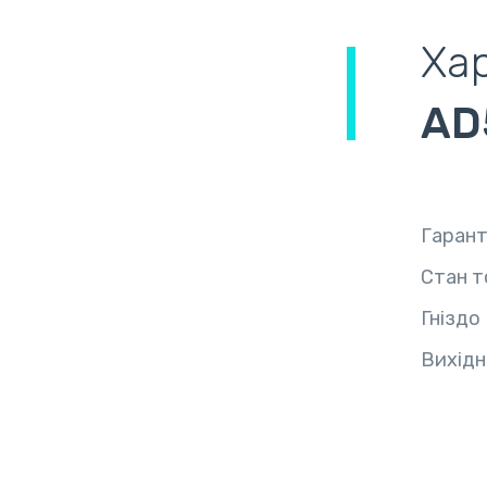
Ха
AD
Гарант
Стан т
Гніздо
Вихідн