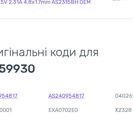
.5V 2.31A 4.8x1.7mm AS2315BH OEM
гінальні коди для
59930
954817
AS240954817
04G26
0001
EXA0702EG
KZ328