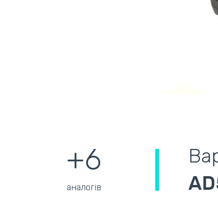
+6
Вар
AD
аналогів