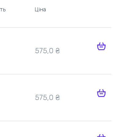
ть
Ціна
575,0 ₴
575,0 ₴