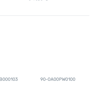
B000103
90-OA00PW0100