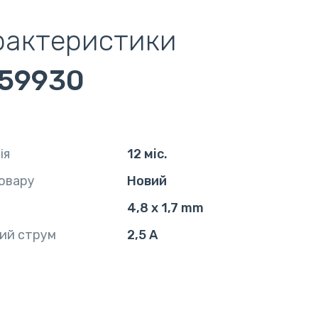
рактеристики
59930
ія
12 міс.
овару
Новий
4,8 x 1,7 mm
ий струм
2,5 А