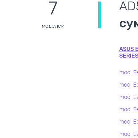
7
AD
су
моделей
ASUS E
SERIE
modl E
modl Ee
modl E
modl E
modl E
modl E