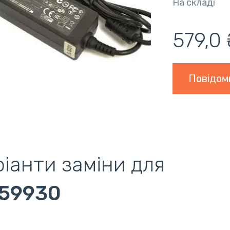
На складі
579,0 
Повідом
іанти заміни для
59930