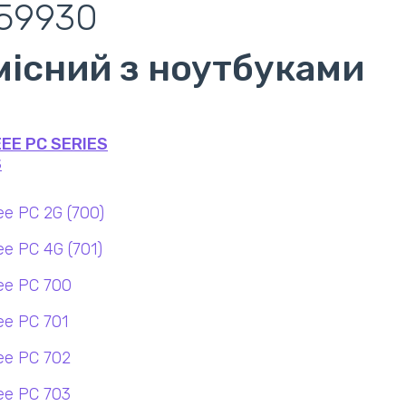
59930
місний з ноутбуками
EE PC SERIES
S
ee PC 2G (700)
e PC 4G (701)
ee PC 700
ee PC 701
ee PC 702
ee PC 703