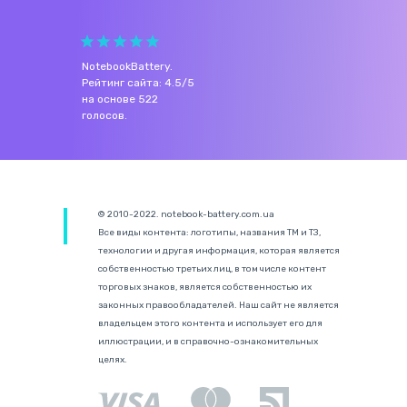
NotebookBattery
.
Рейтинг сайта:
4.5
/
5
на основе
522
голосов.
© 2010-2022. notebook-battery.com.ua
Все виды контента: логотипы, названия ТМ и ТЗ,
технологии и другая информация, которая является
собственностью третьих лиц, в том числе контент
торговых знаков, является собственностью их
законных правообладателей. Наш сайт не является
владельцем этого контента и использует его для
иллюстрации, и в справочно-ознакомительных
целях.