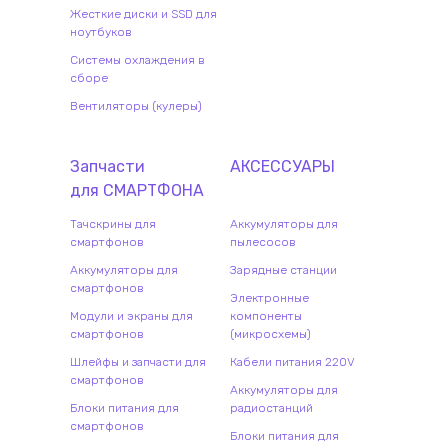
Жесткие диски и SSD для
ноутбуков
Системы охлаждения в
сборе
Вентиляторы (кулеры)
Запчасти
АКСЕССУАРЫ
для
СМАРТФОН
А
Тачскрины для
Аккумуляторы для
смартфонов
пылесосов
Аккумуляторы для
Зарядные станции
смартфонов
Электронные
Модули и экраны для
компоненты
смартфонов
(микросхемы)
Шлейфы и запчасти для
Кабели питания 220V
смартфонов
Аккумуляторы для
Блоки питания для
радиостанций
смартфонов
Блоки питания для