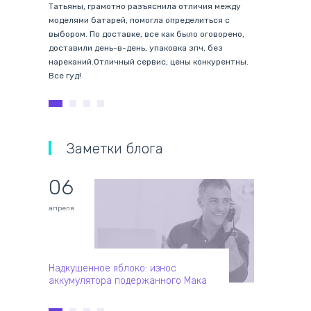
Татьяны, грамотно разъяснила отличия между
сотрудника
моделями батарей, помогла определиться с
очень опер
выбором. По доставке, все как было оговорено,
оплатил на
доставили день-в-день, упаковка зпч, без
следующий 
нареканий.Отличный сервис, цены конкурентны.
ноут :). Сп
Все гуд!
клиент на 
Заметки блога
06
01
апреля
апреля
Надкушенное яблоко: износ
Почему не
аккумулятора подержанного Мака
ноутбуке?