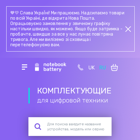
💙💛 Слава УкраЇні! Ми працюємо. Надсилаємо товари
по всій Україні, де відкрита Нова Пошта.
Опрацьовуємо замовлення у звичному графіку
настільки швидко, як можемо. Якщо буде затримка -
пробачте, швидше за все у нас лунає повітряна
тривога. Але ми виліземо зі сховища і
перетелефонуємо вам.
UK
RU
КОМПЛЕКТУЮЩИЕ
для цифровой техники
Для поиска введите название
устройства, модель или серию