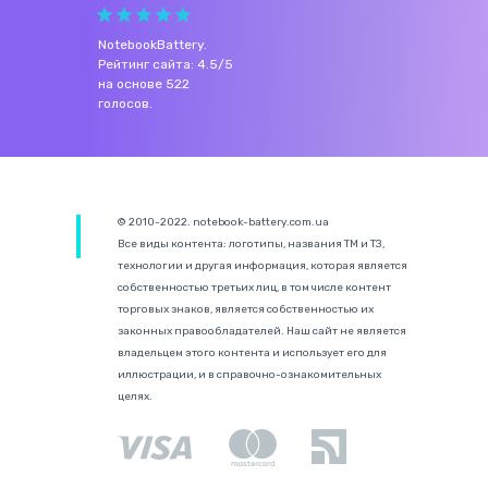
NotebookBattery
.
Рейтинг сайта:
4.5
/
5
на основе
522
голосов.
© 2010-2022. notebook-battery.com.ua
Все виды контента: логотипы, названия ТМ и ТЗ,
технологии и другая информация, которая является
собственностью третьих лиц, в том числе контент
торговых знаков, является собственностью их
законных правообладателей. Наш сайт не является
владельцем этого контента и использует его для
иллюстрации, и в справочно-ознакомительных
целях.