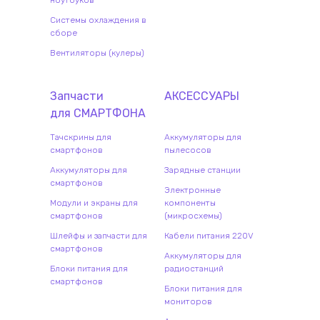
ноутбуков
Системы охлаждения в
сборе
Вентиляторы (кулеры)
Запчасти
АКСЕССУАРЫ
для
СМАРТФОН
А
Тачскрины для
Аккумуляторы для
смартфонов
пылесосов
Аккумуляторы для
Зарядные станции
смартфонов
Электронные
Модули и экраны для
компоненты
смартфонов
(микросхемы)
Шлейфы и запчасти для
Кабели питания 220V
смартфонов
Аккумуляторы для
Блоки питания для
радиостанций
смартфонов
Блоки питания для
мониторов