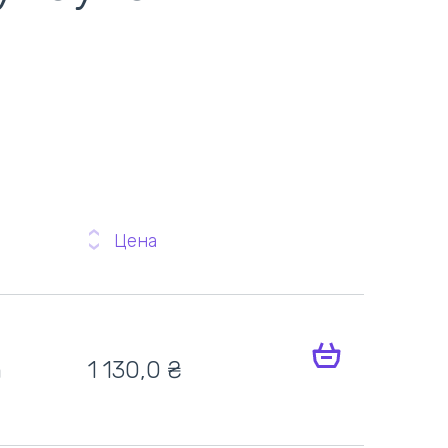
Цена
h
1 130,0
₴