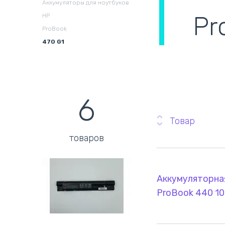
Аккумуляторы для ноутбуков
охлаждения в сборе
(
Pr
HP
ProBook
470 G1
6
Товар
товаров
Аккумуляторна
ProBook 440 1