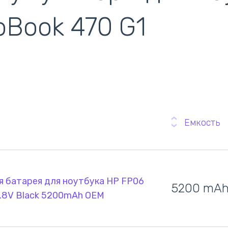
кулеры)
oBook 470 G1
Емкость
я батарея для ноутбука HP FP06
5200 mA
0.8V Black 5200mAh OEM