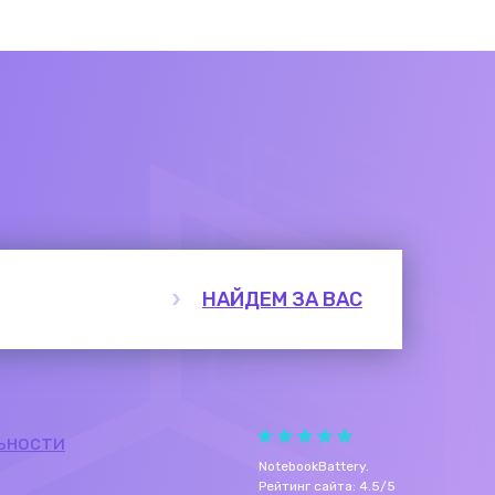
НАЙДЕМ ЗА ВАС
ьности
NotebookBattery
.
Рейтинг сайта:
4.5
/
5