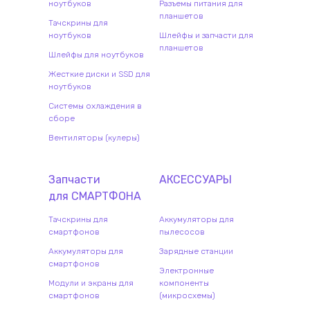
ноутбуков
Разъемы питания для
планшетов
Тачскрины для
ноутбуков
Шлейфы и запчасти для
планшетов
Шлейфы для ноутбуков
Жесткие диски и SSD для
ноутбуков
Системы охлаждения в
сборе
Вентиляторы (кулеры)
Запчасти
АКСЕССУАРЫ
для
СМАРТФОН
А
Тачскрины для
Аккумуляторы для
смартфонов
пылесосов
Аккумуляторы для
Зарядные станции
смартфонов
Электронные
Модули и экраны для
компоненты
смартфонов
(микросхемы)