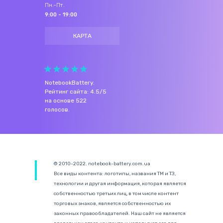
Пн.-Пт.
9:00 - 19:00
КАРТА
NotebookBattery
.
Рейтинг сайта:
4.5
/
5
на основе
522
голосов.
© 2010-2022. notebook-battery.com.ua
Все виды контента: логотипы, названия ТМ и ТЗ,
технологии и другая информация, которая является
собственностью третьих лиц, в том числе контент
торговых знаков, является собственностью их
законных правообладателей. Наш сайт не является