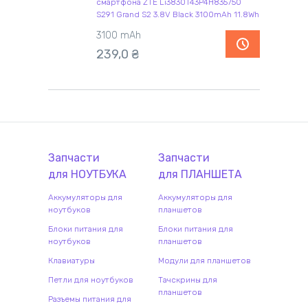
смартфона ZTE Li3830T43P4H835750
S291 Grand S2 3.8V Black 3100mAh 11.8Wh
3100 mAh
239,0
₴
Запчасти
Запчасти
для
НОУТБУК
А
для
ПЛАНШЕТ
А
Аккумуляторы для
Аккумуляторы для
ноутбуков
планшетов
Блоки питания для
Блоки питания для
ноутбуков
планшетов
Клавиатуры
Модули для планшетов
Петли для ноутбуков
Тачскрины для
планшетов
Разъемы питания для