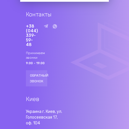
Контакты
+38
(044)
339-
59-
48
Принимаем
звонки
9:00 - 19:00
ОБРАТНЫЙ
ЗВОНОК
Киев
Украина г. Киев, ул.
Голосеевская 17,
оф. 104