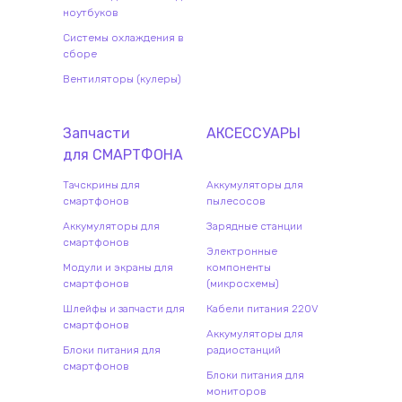
ноутбуков
Системы охлаждения в
сборе
Вентиляторы (кулеры)
Запчасти
АКСЕССУАРЫ
для
СМАРТФОН
А
Тачскрины для
Аккумуляторы для
смартфонов
пылесосов
Аккумуляторы для
Зарядные станции
смартфонов
Электронные
Модули и экраны для
компоненты
смартфонов
(микросхемы)
Шлейфы и запчасти для
Кабели питания 220V
смартфонов
Аккумуляторы для
Блоки питания для
радиостанций
смартфонов
Блоки питания для
мониторов