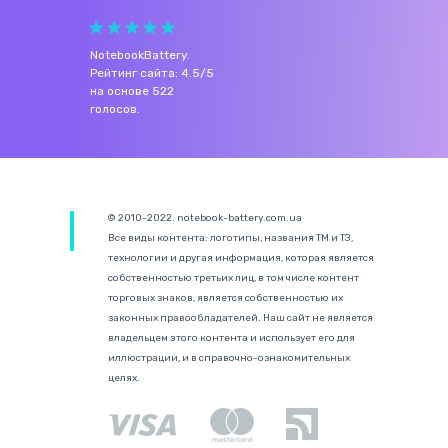
NotebookBattery
.
Рейтинг сайта:
4.5
/
5
на основе
522
голосов.
© 2010-2022. notebook-battery.com.ua
Все виды контента: логотипы, названия ТМ и ТЗ,
технологии и другая информация, которая является
собственностью третьих лиц, в том числе контент
торговых знаков, является собственностью их
законных правообладателей. Наш сайт не является
владельцем этого контента и использует его для
иллюстрации, и в справочно-ознакомительных
целях.