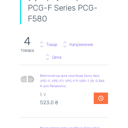
PCG-F Series PCG-
F580
4
Товар
Напряжение
товара
Цена
Вентилятор для ноутбука Sony Vaio
VPC-F, VPC-F1, VPC-F11 VER-1, 5V 0.36A
4-pin Panasonic
5 V
523,0
₴