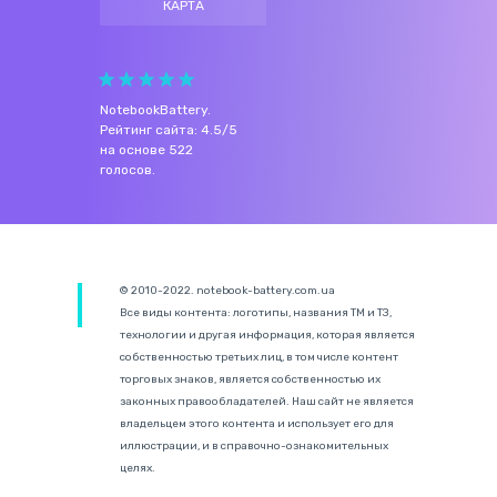
КАРТА
NotebookBattery
.
Рейтинг сайта:
4.5
/
5
на основе
522
голосов.
© 2010-2022. notebook-battery.com.ua
Все виды контента: логотипы, названия ТМ и ТЗ,
технологии и другая информация, которая является
собственностью третьих лиц, в том числе контент
торговых знаков, является собственностью их
законных правообладателей. Наш сайт не является
владельцем этого контента и использует его для
иллюстрации, и в справочно-ознакомительных
целях.