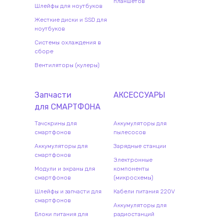
планшетов
Шлейфы для ноутбуков
Жесткие диски и SSD для
ноутбуков
Системы охлаждения в
сборе
Вентиляторы (кулеры)
Запчасти
АКСЕССУАРЫ
для
СМАРТФОН
А
Тачскрины для
Аккумуляторы для
смартфонов
пылесосов
Аккумуляторы для
Зарядные станции
смартфонов
Электронные
Модули и экраны для
компоненты
смартфонов
(микросхемы)
Шлейфы и запчасти для
Кабели питания 220V
смартфонов
Аккумуляторы для
Блоки питания для
радиостанций