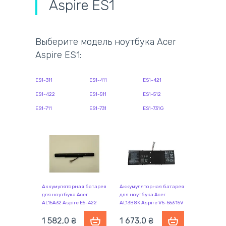
Aspire ES1
Выберите модель ноутбука Acer
Aspire ES1:
ES1-311
ES1-411
ES1-421
ES1-422
ES1-511
ES1-512
ES1-711
ES1-731
ES1-731G
Аккумуляторная батарея
Аккумуляторная батарея
для ноутбука Acer
для ноутбука Acer
AL15A32 Aspire E5-422
AL13B8K Aspire V5-553 15V
14.8V Black 2500mAh Orig
Black 3560mAh Orig
1 582,0
₴
1 673,0
₴