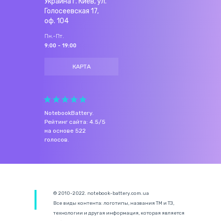
Украина г. Киев, ул.
Голосеевская 17,
оф. 104
Пн.-Пт.
9:00 - 19:00
КАРТА
NotebookBattery
.
Рейтинг сайта:
4.5
/
5
на основе
522
голосов.
© 2010-2022. notebook-battery.com.ua
Все виды контента: логотипы, названия ТМ и ТЗ,
технологии и другая информация, которая является