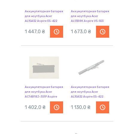
Аккумуляторная батарея
Аккумуляторная батарея
для ноутбука Acer
для ноутбука Acer
AL15A32 Aspire E5-422
AL13B8K Aspire V5-553
14.8V Black 2500mAh Orig
15.2V Black 3510mAh Orig
1 447,0
₴
1 673,0
₴
Аккумуляторная батарея
Аккумуляторная батарея
для ноутбука Acer
для ноутбука Acer
AC14B18J-3S1P Aspire
AL15A32 Aspire E5-422
ES1-511 11.4V Black
14.8V Black 2500mAh
2600mAh
1 402,0
₴
OEM
1 130,0
₴