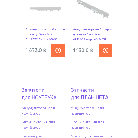
Аккумуляторная батарея
Аккумуляторная батарея
для ноутбука Acer
для ноутбука Acer
AL12A32 Aspire V5-531
AL12A32 Aspire V5-531
14.8V Black 2500mAh Orig
14.8V Black 2600mAh
1 673,0
₴
OEM
1 130,0
₴
Запчасти
Запчасти
для
НОУТБУК
А
для
ПЛАНШЕТ
А
Аккумуляторы для
Аккумуляторы для
ноутбуков
планшетов
Блоки питания для
Блоки питания для
ноутбуков
планшетов
Клавиатуры
Модули для планшетов