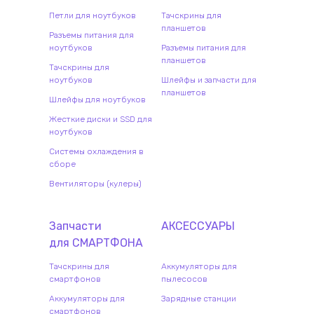
Петли для ноутбуков
Тачскрины для
планшетов
Разъемы питания для
ноутбуков
Разъемы питания для
планшетов
Тачскрины для
ноутбуков
Шлейфы и запчасти для
планшетов
Шлейфы для ноутбуков
Жесткие диски и SSD для
ноутбуков
Системы охлаждения в
сборе
Вентиляторы (кулеры)
Запчасти
АКСЕССУАРЫ
для
СМАРТФОН
А
Тачскрины для
Аккумуляторы для
смартфонов
пылесосов
Аккумуляторы для
Зарядные станции
смартфонов