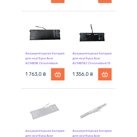
Аккумуляторная батарея
Аккумуляторная батарея
для ноутбука Acer
для ноутбука Acer
AC14B3K Chromebook
AC14B18J Chromebook 13
CB3-531 15.2V Black
CB5-311 11.4V Black
3270mAh Orig
1 763,0
₴
3090mAh Orig
1 356,0
₴
Аккумуляторная батарея
Аккумуляторная батарея
для ноутбука Acer
для ноутбука Acer