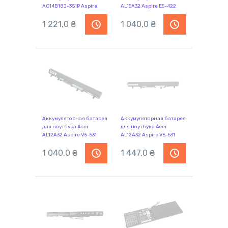
AC14B18J-3S1P Aspire
AL15A32 Aspire E5-422
ES1-511 11.4V Black
14.8V Black 2500mAh
2600mAh Orig
1 221,0
₴
OEM
1 040,0
₴
Аккумуляторная батарея
Аккумуляторная батарея
для ноутбука Acer
для ноутбука Acer
AL12A32 Aspire V5-531
AL12A32 Aspire V5-531
14.8V Black 2600mAh
14.8V Black 2500mAh Orig
OEM
1 040,0
₴
1 447,0
₴