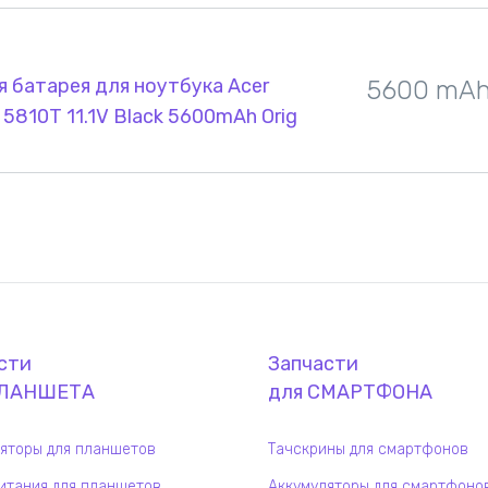
 батарея для ноутбука Acer
5600 mA
 5810T 11.1V Black 5600mAh Orig
сти
Запчасти
ЛАНШЕТ
А
для
СМАРТФОН
А
яторы для планшетов
Тачскрины для смартфонов
итания для планшетов
Аккумуляторы для смартфоно