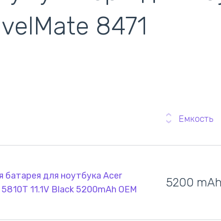
кулеры)
avelMate 8471
Емкость
 батарея для ноутбука Acer
5200 mA
 5810T 11.1V Black 5200mAh OEM