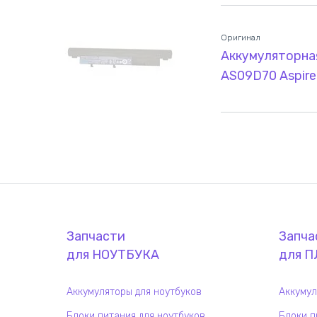
Оригинал
Аккумуляторная
AS09D70 Aspire
Запчасти
Запча
для
НОУТБУК
А
для
П
Аккумуляторы для ноутбуков
Аккумул
Блоки питания для ноутбуков
Блоки п