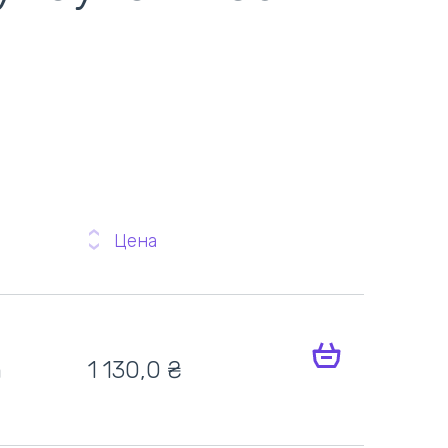
Цена
h
1 130,0
₴