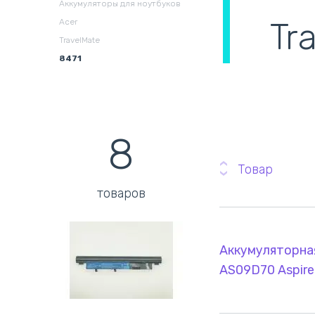
Аккумуляторы для ноутбуков
охлаждения в сборе
(
Tr
Acer
TravelMate
8471
8
Товар
товаров
Аккумуляторная
AS09D70 Aspire