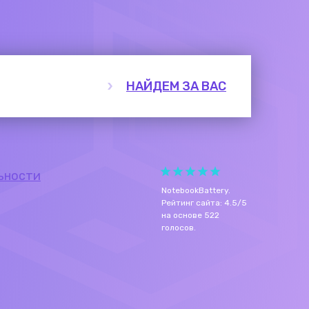
НАЙДЕМ ЗА ВАС
ьности
NotebookBattery
.
Рейтинг сайта:
4.5
/
5
на основе
522
голосов.