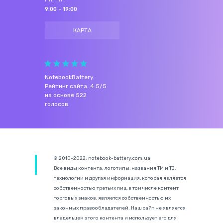
9:00 - 19:00
КАРТА
NotebookBattery
.
Рейтинг сайта:
4.5
/
5
на основе
522
голосов.
© 2010-2022. notebook-battery.com.ua
Все виды контента: логотипы, названия ТМ и ТЗ,
технологии и другая информация, которая является
собственностью третьих лиц, в том числе контент
торговых знаков, является собственностью их
законных правообладателей. Наш сайт не является
владельцем этого контента и использует его для