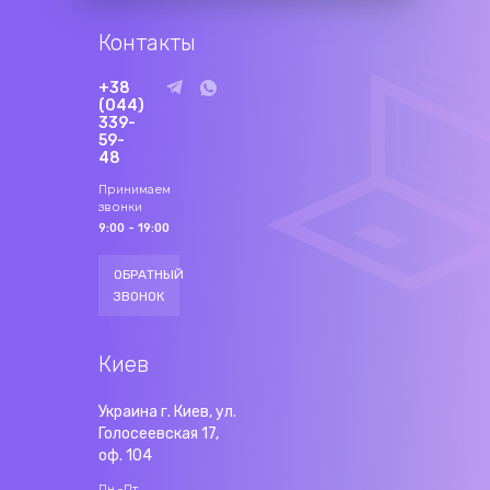
Контакты
+38
(044)
339-
59-
48
Принимаем
звонки
9:00 - 19:00
ОБРАТНЫЙ
ЗВОНОК
Киев
Украина г. Киев, ул.
Голосеевская 17,
оф. 104
Пн.-Пт.