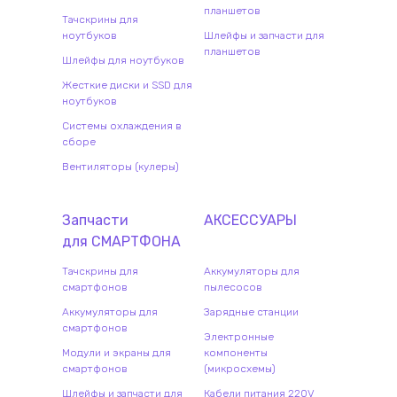
планшетов
Тачскрины для
ноутбуков
Шлейфы и запчасти для
планшетов
Шлейфы для ноутбуков
Жесткие диски и SSD для
ноутбуков
Системы охлаждения в
сборе
Вентиляторы (кулеры)
Запчасти
АКСЕССУАРЫ
для
СМАРТФОН
А
Тачскрины для
Аккумуляторы для
смартфонов
пылесосов
Аккумуляторы для
Зарядные станции
смартфонов
Электронные
Модули и экраны для
компоненты
смартфонов
(микросхемы)
Шлейфы и запчасти для
Кабели питания 220V