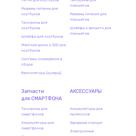
Петли для ноутбуков
Тачскрины для
планшетов
Разъемы питания для
ноутбуков
Разъемы питания для
планшетов
Тачскрины для
ноутбуков
Шлейфы и запчасти для
планшетов
Шлейфы для ноутбуков
Жесткие диски и SSD для
ноутбуков
Системы охлаждения в
сборе
Вентиляторы (кулеры)
Запчасти
АКСЕССУАРЫ
для
СМАРТФОН
А
Тачскрины для
Аккумуляторы для
смартфонов
пылесосов
Аккумуляторы для
Зарядные станции
смартфонов
Электронные