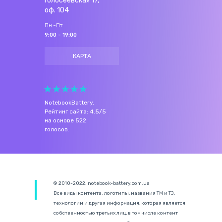
Голосеевская 17,
оф. 104
Пн.-Пт.
9:00 - 19:00
КАРТА
NotebookBattery
.
Рейтинг сайта:
4.5
/
5
на основе
522
голосов.
© 2010-2022. notebook-battery.com.ua
Все виды контента: логотипы, названия ТМ и ТЗ,
технологии и другая информация, которая является
собственностью третьих лиц, в том числе контент