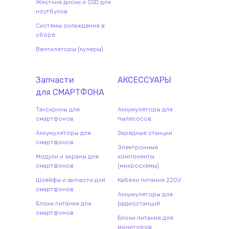
Жесткие диски и SSD для
ноутбуков
Системы охлаждения в
сборе
Вентиляторы (кулеры)
Запчасти
АКСЕССУАРЫ
для
СМАРТФОН
А
Тачскрины для
Аккумуляторы для
смартфонов
пылесосов
Аккумуляторы для
Зарядные станции
смартфонов
Электронные
Модули и экраны для
компоненты
смартфонов
(микросхемы)
Шлейфы и запчасти для
Кабели питания 220V
смартфонов
Аккумуляторы для
Блоки питания для
радиостанций
смартфонов
Блоки питания для
мониторов