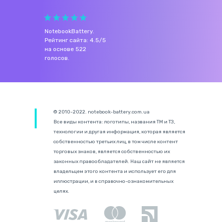
NotebookBattery
.
Рейтинг сайта:
4.5
/
5
на основе
522
голосов.
© 2010-2022. notebook-battery.com.ua
Все виды контента: логотипы, названия ТМ и ТЗ,
технологии и другая информация, которая является
собственностью третьих лиц, в том числе контент
торговых знаков, является собственностью их
законных правообладателей. Наш сайт не является
владельцем этого контента и использует его для
иллюстрации, и в справочно-ознакомительных
целях.