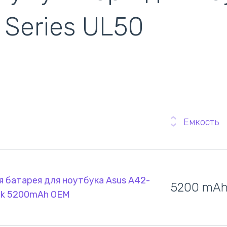
кулеры)
 Series UL50
Емкость
 батарея для ноутбука Asus A42-
5200 mA
ack 5200mAh OEM