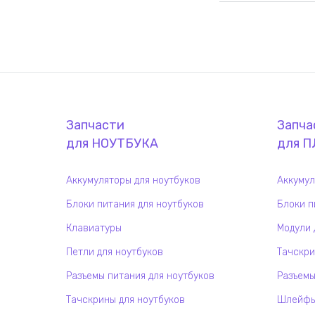
Запчасти
Запча
для
НОУТБУК
А
для
П
Аккумуляторы для ноутбуков
Аккумул
Блоки питания для ноутбуков
Блоки п
Клавиатуры
Модули 
Петли для ноутбуков
Тачскри
Разъемы питания для ноутбуков
Разъемы
Тачскрины для ноутбуков
Шлейфы 