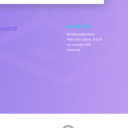
ьности
NotebookBattery
.
Рейтинг сайта:
4.5
/
5
на основе
522
голосов.