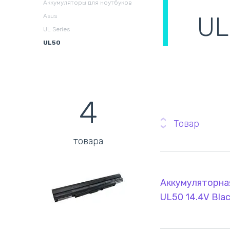
Аккумуляторы для ноутбуков
охлаждения в сборе
(
UL
Asus
UL Series
UL50
4
Товар
товара
Аккумуляторная
UL50 14.4V Bl