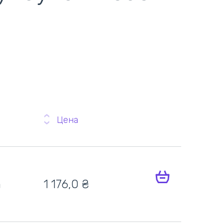
Цена
h
1 176,0
₴