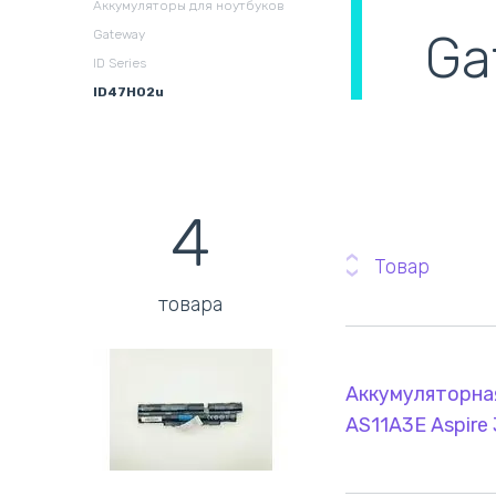
Аккумуляторы для ноутбуков
охлаждения в сборе
(
Ga
Gateway
ID Series
ID47H02u
4
Товар
товара
Аккумуляторная
AS11A3E Aspire