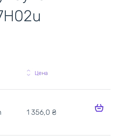
47H02u
Цена
h
1 356,0
₴