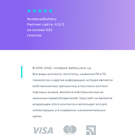
NotebookBattery
.
Рейтинг сайта:
4.5
/
5
на основе
522
голосов.
© 2010-2022. notebook-battery.com.ua
Все виды контента: логотипы, названия ТМ и ТЗ,
технологии и другая информация, которая является
собственностью третьих лиц, в том числе контент
торговых знаков, является собственностью их
законных правообладателей. Наш сайт не является
владельцем этого контента и использует его для
иллюстрации, и в справочно-ознакомительных
целях.