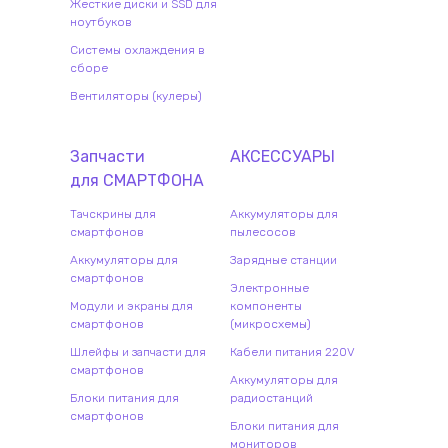
Жесткие диски и SSD для
ноутбуков
Системы охлаждения в
сборе
Вентиляторы (кулеры)
Запчасти
АКСЕССУАРЫ
для
СМАРТФОН
А
Тачскрины для
Аккумуляторы для
смартфонов
пылесосов
Аккумуляторы для
Зарядные станции
смартфонов
Электронные
Модули и экраны для
компоненты
смартфонов
(микросхемы)
Шлейфы и запчасти для
Кабели питания 220V
смартфонов
Аккумуляторы для
Блоки питания для
радиостанций
смартфонов
Блоки питания для
мониторов