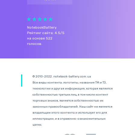
NotebookBattery
.
Рейтинг сайта:
4.5
/
5
на основе
522
голосов.
© 2010-2022. notebook-battery.com.ua
Все виды контента: логотипы, названия ТМ и ТЗ,
технологии и другая информация, которая является
собственностью третьих лиц, в том числе контент
торговых знаков, является собственностью их
законных правообладателей. Наш сайт не является
владельцем этого контента и использует его для
иллюстрации, и в справочно-ознакомительных
целях.