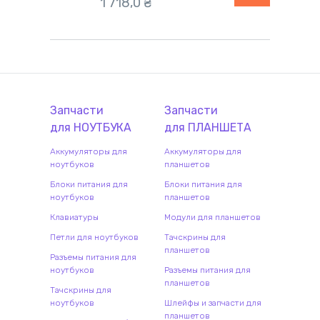
1 718,0
₴
Запчасти
Запчасти
для
НОУТБУК
А
для
ПЛАНШЕТ
А
Аккумуляторы для
Аккумуляторы для
ноутбуков
планшетов
Блоки питания для
Блоки питания для
ноутбуков
планшетов
Клавиатуры
Модули для планшетов
Петли для ноутбуков
Тачскрины для
планшетов
Разъемы питания для
ноутбуков
Разъемы питания для
планшетов
Тачскрины для
ноутбуков
Шлейфы и запчасти для
планшетов