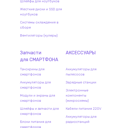
Шлейфы для ноутбуков
Жесткие диски и SSD для
ноутбуков
Системы охлаждения в
сборе
Вентиляторы (кулеры)
Запчасти
АКСЕССУАРЫ
для
СМАРТФОН
А
Тачскрины для
Аккумуляторы для
смартфонов
пылесосов
Аккумуляторы для
Зарядные станции
смартфонов
Электронные
Модули и экраны для
компоненты
смартфонов
(микросхемы)
Шлейфы и запчасти для
Кабели питания 220V
смартфонов
Аккумуляторы для
Блоки питания для
радиостанций
смартфонов