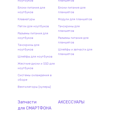
ноутбуков
планшетов
Блоки питания для
Блоки питания для
ноутбуков
планшетов
Клавиатуры
Модули для планшетов
Петли для ноутбуков
Тачскрины для
планшетов
Разъемы питания для
ноутбуков
Разъемы питания для
планшетов
Тачскрины для
ноутбуков
Шлейфы и запчасти для
планшетов
Шлейфы для ноутбуков
Жесткие диски и SSD для
ноутбуков
Системы охлаждения в
сборе
Вентиляторы (кулеры)
Запчасти
АКСЕССУАРЫ
для
СМАРТФОН
А