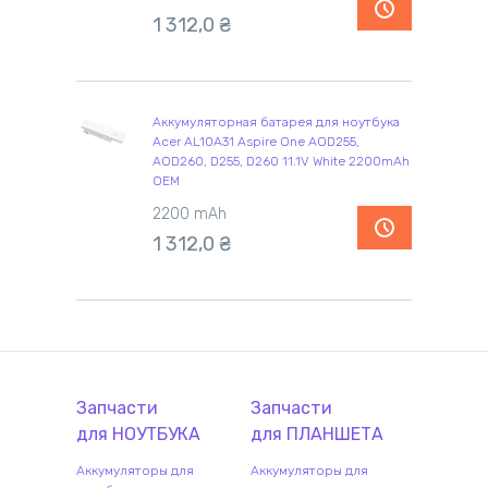
1 312,0
₴
Аккумуляторная батарея для ноутбука
Acer AL10A31 Aspire One AOD255,
AOD260, D255, D260 11.1V White 2200mAh
OEM
2200 mAh
1 312,0
₴
Запчасти
Запчасти
для
НОУТБУК
А
для
ПЛАНШЕТ
А
Аккумуляторы для
Аккумуляторы для