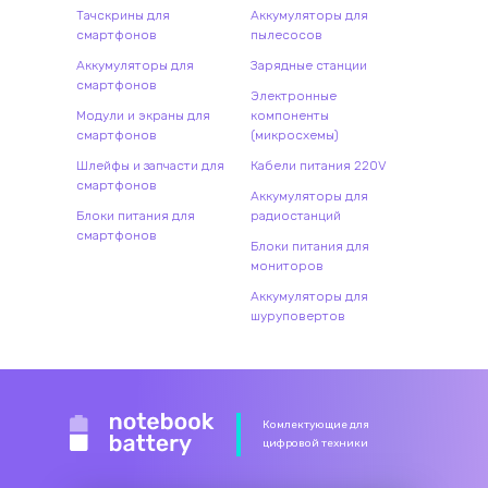
Тачскрины для
Аккумуляторы для
смартфонов
пылесосов
Аккумуляторы для
Зарядные станции
смартфонов
Электронные
Модули и экраны для
компоненты
смартфонов
(микросхемы)
Шлейфы и запчасти для
Кабели питания 220V
смартфонов
Аккумуляторы для
Блоки питания для
радиостанций
смартфонов
Блоки питания для
мониторов
Аккумуляторы для
шуруповертов
Комлектующие для
цифровой техники