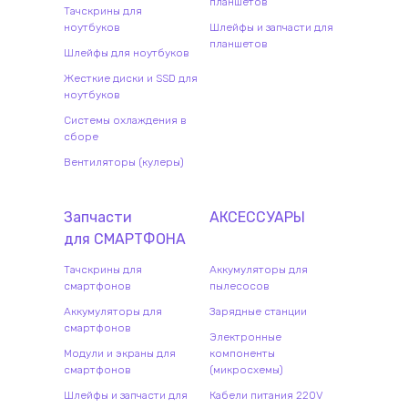
планшетов
Тачскрины для
ноутбуков
Шлейфы и запчасти для
планшетов
Шлейфы для ноутбуков
Жесткие диски и SSD для
ноутбуков
Системы охлаждения в
сборе
Вентиляторы (кулеры)
Запчасти
АКСЕССУАРЫ
для
СМАРТФОН
А
Тачскрины для
Аккумуляторы для
смартфонов
пылесосов
Аккумуляторы для
Зарядные станции
смартфонов
Электронные
Модули и экраны для
компоненты
смартфонов
(микросхемы)
Шлейфы и запчасти для
Кабели питания 220V