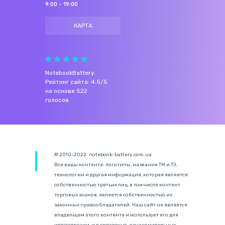
9:00 - 19:00
КАРТА
NotebookBattery
.
Рейтинг сайта:
4.5
/
5
на основе
522
голосов.
© 2010-2022. notebook-battery.com.ua
Все виды контента: логотипы, названия ТМ и ТЗ,
технологии и другая информация, которая является
собственностью третьих лиц, в том числе контент
торговых знаков, является собственностью их
законных правообладателей. Наш сайт не является
владельцем этого контента и использует его для