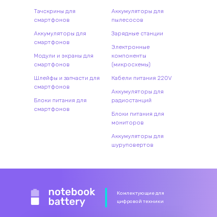
Тачскрины для
Аккумуляторы для
смартфонов
пылесосов
Аккумуляторы для
Зарядные станции
смартфонов
Электронные
Модули и экраны для
компоненты
смартфонов
(микросхемы)
Шлейфы и запчасти для
Кабели питания 220V
смартфонов
Аккумуляторы для
Блоки питания для
радиостанций
смартфонов
Блоки питания для
мониторов
Аккумуляторы для
шуруповертов
Комлектующие для
цифровой техники