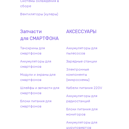
Системы охлаждения в
сборе
Вентиляторы (кулеры)
Запчасти
АКСЕССУАРЫ
для
СМАРТФОН
А
Тачскрины для
Аккумуляторы для
смартфонов
пылесосов
Аккумуляторы для
Зарядные станции
смартфонов
Электронные
Модули и экраны для
компоненты
смартфонов
(микросхемы)
Шлейфы и запчасти для
Кабели питания 220V
смартфонов
Аккумуляторы для
Блоки питания для
радиостанций
смартфонов
Блоки питания для
мониторов
Аккумуляторы для
шуруповертов