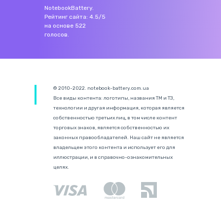
NotebookBattery
.
Рейтинг сайта:
4.5
/
5
на основе
522
голосов.
© 2010-2022. notebook-battery.com.ua
Все виды контента: логотипы, названия ТМ и ТЗ,
технологии и другая информация, которая является
собственностью третьих лиц, в том числе контент
торговых знаков, является собственностью их
законных правообладателей. Наш сайт не является
владельцем этого контента и использует его для
иллюстрации, и в справочно-ознакомительных
целях.