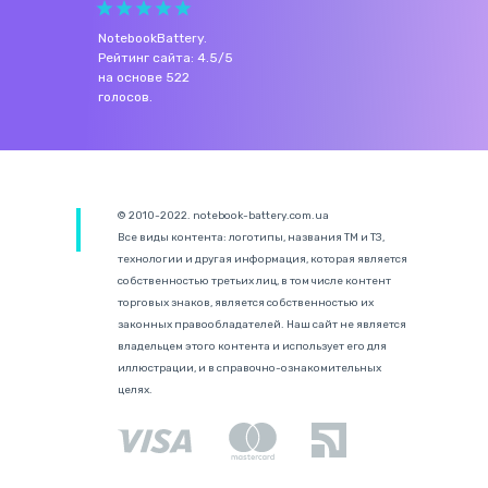
NotebookBattery
.
Рейтинг сайта:
4.5
/
5
на основе
522
голосов.
© 2010-2022. notebook-battery.com.ua
Все виды контента: логотипы, названия ТМ и ТЗ,
технологии и другая информация, которая является
собственностью третьих лиц, в том числе контент
торговых знаков, является собственностью их
законных правообладателей. Наш сайт не является
владельцем этого контента и использует его для
иллюстрации, и в справочно-ознакомительных
целях.