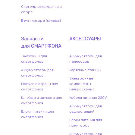
Системы охлаждения в
сборе
Вентиляторы (кулеры)
Запчасти
АКСЕССУАРЫ
для
СМАРТФОН
А
Тачскрины для
Аккумуляторы для
смартфонов
пылесосов
Аккумуляторы для
Зарядные станции
смартфонов
Электронные
Модули и экраны для
компоненты
смартфонов
(микросхемы)
Шлейфы и запчасти для
Кабели питания 220V
смартфонов
Аккумуляторы для
Блоки питания для
радиостанций
смартфонов
Блоки питания для
мониторов
Аккумуляторы для