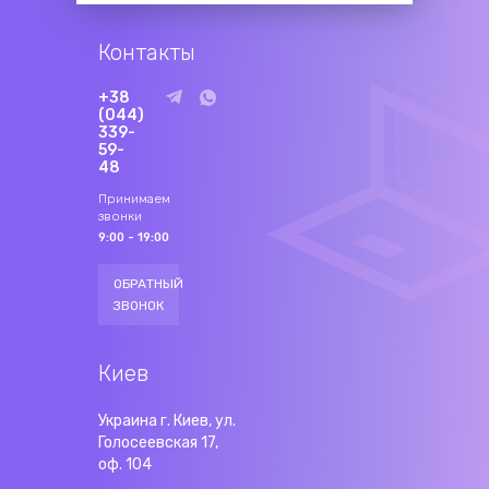
Контакты
+38
(044)
339-
59-
48
Принимаем
звонки
9:00 - 19:00
ОБРАТНЫЙ
ЗВОНОК
Киев
Украина г. Киев, ул.
Голосеевская 17,
оф. 104