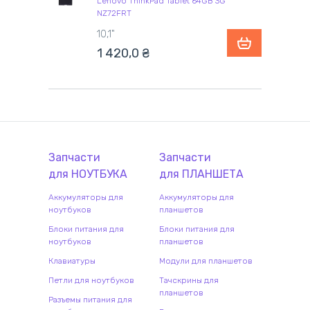
Lenovo ThinkPad Tablet 64GB 3G
NZ72FRT
10,1"
1 420,0
₴
Запчасти
Запчасти
для
НОУТБУК
А
для
ПЛАНШЕТ
А
Аккумуляторы для
Аккумуляторы для
ноутбуков
планшетов
Блоки питания для
Блоки питания для
ноутбуков
планшетов
Клавиатуры
Модули для планшетов
Петли для ноутбуков
Тачскрины для
планшетов
Разъемы питания для