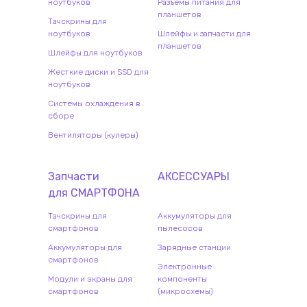
ноутбуков
Разъемы питания для
планшетов
Тачскрины для
ноутбуков
Шлейфы и запчасти для
планшетов
Шлейфы для ноутбуков
Жесткие диски и SSD для
ноутбуков
Системы охлаждения в
сборе
Вентиляторы (кулеры)
Запчасти
АКСЕССУАРЫ
для
СМАРТФОН
А
Тачскрины для
Аккумуляторы для
смартфонов
пылесосов
Аккумуляторы для
Зарядные станции
смартфонов
Электронные
Модули и экраны для
компоненты
смартфонов
(микросхемы)