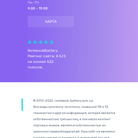
Пн.-Пт.
9:00 - 19:00
КАРТА
NotebookBattery
.
Рейтинг сайта:
4.5
/
5
на основе
522
голосов.
© 2010-2022. notebook-battery.com.ua
Все виды контента: логотипы, названия ТМ и ТЗ,
технологии и другая информация, которая является
собственностью третьих лиц, в том числе контент
торговых знаков, является собственностью их
законных правообладателей. Наш сайт не является
владельцем этого контента и использует его для