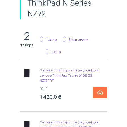
ThinkPad N Series
NZ72
2
Товар
Диагональ
товара
Цена
Матрица с тачскрином (модуль) для
Lenovo ThinkPad Tablet 64GB 3G
NZ72FRT
10,1"
1 420,0
₴
Матрица с тачскрином (модуль) для