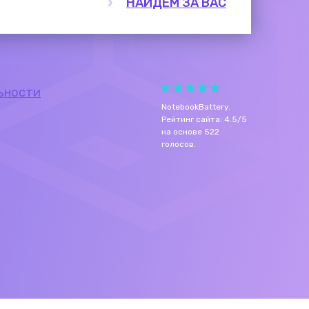
НАЙДЕМ ЗА ВАС
ьности
NotebookBattery
.
Рейтинг сайта:
4.5
/
5
на основе
522
голосов.