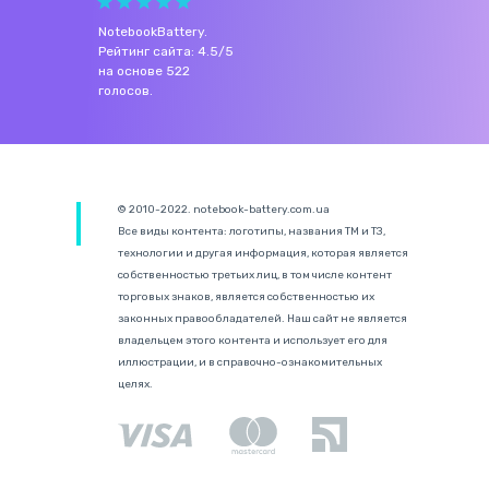
NotebookBattery
.
Рейтинг сайта:
4.5
/
5
на основе
522
голосов.
© 2010-2022. notebook-battery.com.ua
Все виды контента: логотипы, названия ТМ и ТЗ,
технологии и другая информация, которая является
собственностью третьих лиц, в том числе контент
торговых знаков, является собственностью их
законных правообладателей. Наш сайт не является
владельцем этого контента и использует его для
иллюстрации, и в справочно-ознакомительных
целях.