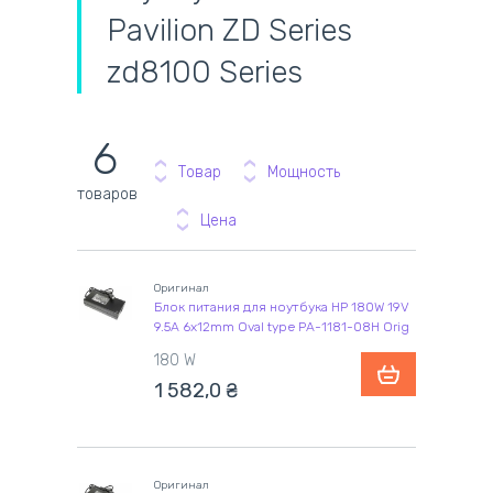
Pavilion ZD Series
zd8100 Series
6
Товар
Мощность
товаров
Цена
Оригинал
Блок питания для ноутбука HP 180W 19V
9.5A 6x12mm Oval type PA-1181-08H Orig
180 W
1 582,0
₴
Оригинал