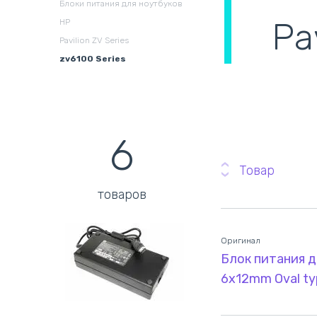
Блоки питания для ноутбуков
охлаждения в сборе
(
Pa
HP
Pavilion ZV Series
zv6100 Series
6
Товар
товаров
Оригинал
Блок питания д
6x12mm Oval ty