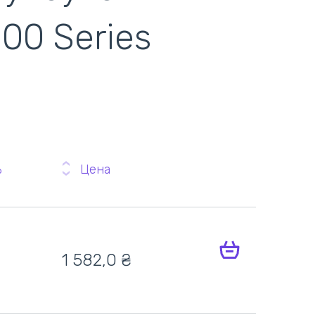
100 Series
ь
Цена
1 582,0
₴