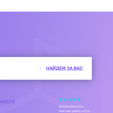
НАЙДЕМ ЗА ВАС
ьности
NotebookBattery
.
Рейтинг сайта:
4.5
/
5