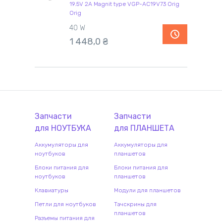
19.5V 2A Magnit type VGP-AC19V73 Orig
Orig
40 W
1 448,0
₴
Запчасти
Запчасти
для
НОУТБУК
А
для
ПЛАНШЕТ
А
Аккумуляторы для
Аккумуляторы для
ноутбуков
планшетов
Блоки питания для
Блоки питания для
ноутбуков
планшетов
Клавиатуры
Модули для планшетов
Петли для ноутбуков
Тачскрины для
планшетов
Разъемы питания для