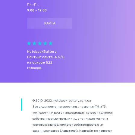
Пн.-Пт.
9:00 - 19:00
КАРТА
NotebookBattery
.
Рейтинг сайта:
4.5
/
5
на основе
522
голосов.
© 2010-2022. notebook-battery.com.ua
Все виды контента: логотипы, названия ТМ и ТЗ,
технологии и другая информация, которая является
собственностью третьих лиц, в том числе контент
торговых знаков, является собственностью их
законных правообладателей. Наш сайт не является