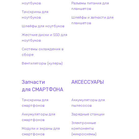
ноутбуков
Разъемы питания для
планшетов
Тачскрины для
ноутбуков
Шлейфы и запчасти для
планшетов
Шлейфы для ноутбуков
Жесткие диски и SSD для
ноутбуков
Системы охлаждения в
сборе
Вентиляторы (кулеры)
Запчасти
АКСЕССУАРЫ
для
СМАРТФОН
А
Тачскрины для
Аккумуляторы для
смартфонов
пылесосов
Аккумуляторы для
Зарядные станции
смартфонов
Электронные
Модули и экраны для
компоненты
смартфонов
(микросхемы)