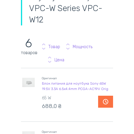
VPC-W Series VPC-
W12
6
Товар
Мощность
товаров
Цена
Оригинал
Блок питания для ноутбука Sony 65W
19.5V 3.3A 6.5x4.4mm PCGA-AC19V Orig
65 W
688,0
₴
Оригинал