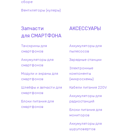
сборе
Вентиляторы (кулеры)
Запчасти
АКСЕССУАРЫ
для
СМАРТФОН
А
Тачскрины для
Аккумуляторы для
смартфонов
пылесосов
Аккумуляторы для
Зарядные станции
смартфонов
Электронные
Модули и экраны для
компоненты
смартфонов
(микросхемы)
Шлейфы и запчасти для
Кабели питания 220V
смартфонов
Аккумуляторы для
Блоки питания для
радиостанций
смартфонов
Блоки питания для
мониторов
Аккумуляторы для
шуруповертов