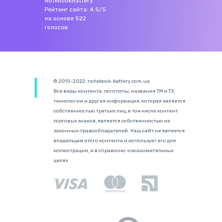
NotebookBattery
.
Рейтинг сайта:
4.5
/
5
на основе
522
голосов.
© 2010-2022. notebook-battery.com.ua
Все виды контента: логотипы, названия ТМ и ТЗ,
технологии и другая информация, которая является
собственностью третьих лиц, в том числе контент
торговых знаков, является собственностью их
законных правообладателей. Наш сайт не является
владельцем этого контента и использует его для
иллюстрации, и в справочно-ознакомительных
целях.