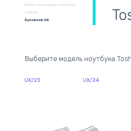
охлаждения в сборе
(
Блоки питания для ноутбуков
To
Toshiba
Dynabook UX
Выберите модель ноутбука Tosh
UX/23
UX/24