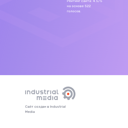
Рейтинг сайта:
4.5
/
5
на основе
522
голосов.
Сайт создан в Industrial
Media