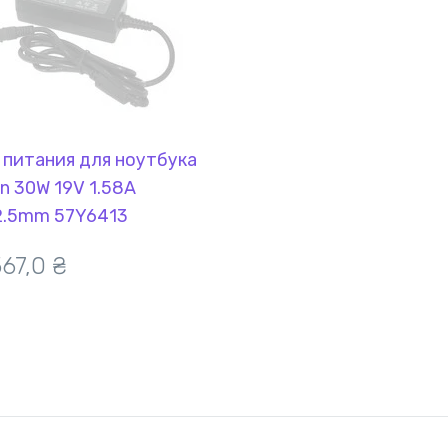
 питания для ноутбука
on 30W 19V 1.58A
2.5mm 57Y6413
LACEMENT
567,0
₴