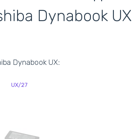
кулеры)
shiba Dynabook UX
iba Dynabook UX:
UX/27