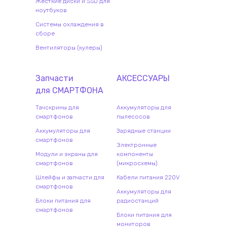
Жесткие диски и SSD для
ноутбуков
Системы охлаждения в
сборе
Вентиляторы (кулеры)
Запчасти
АКСЕССУАРЫ
для
СМАРТФОН
А
Тачскрины для
Аккумуляторы для
смартфонов
пылесосов
Аккумуляторы для
Зарядные станции
смартфонов
Электронные
Модули и экраны для
компоненты
смартфонов
(микросхемы)
Шлейфы и запчасти для
Кабели питания 220V
смартфонов
Аккумуляторы для
Блоки питания для
радиостанций
смартфонов
Блоки питания для
мониторов