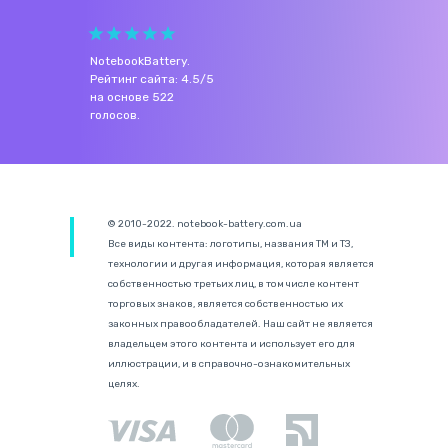
NotebookBattery
.
Рейтинг сайта:
4.5
/
5
на основе
522
голосов.
© 2010-2022. notebook-battery.com.ua
Все виды контента: логотипы, названия ТМ и ТЗ,
технологии и другая информация, которая является
собственностью третьих лиц, в том числе контент
торговых знаков, является собственностью их
законных правообладателей. Наш сайт не является
владельцем этого контента и использует его для
иллюстрации, и в справочно-ознакомительных
целях.