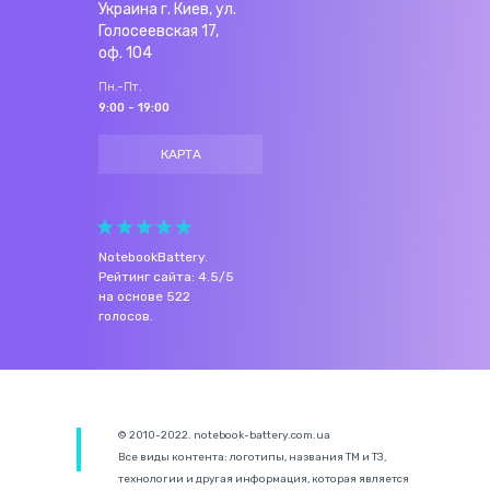
Украина г. Киев, ул.
Голосеевская 17,
оф. 104
Пн.-Пт.
9:00 - 19:00
КАРТА
NotebookBattery
.
Рейтинг сайта:
4.5
/
5
на основе
522
голосов.
© 2010-2022. notebook-battery.com.ua
Все виды контента: логотипы, названия ТМ и ТЗ,
технологии и другая информация, которая является