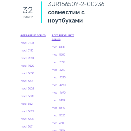
3UR18650Y-2-QC236
32
совместим с
модели
ноутбуками
ACER ASPIRE SERIES
ACER TRAVELMATE
SERIES
modl 7100
modl 5100
modl 7110
modl 5600
modl 9510
modl 7510
modl 9520
modl 4210
modl 5600
modl 4220
modl 5601
modl 4270
modl 5602
modl 4670
modl 5620
modl 5110
modl 5621
modl 5610
modl 5622
modl 5620
modl 5670
modl 6500
modl 5671
modl 7110