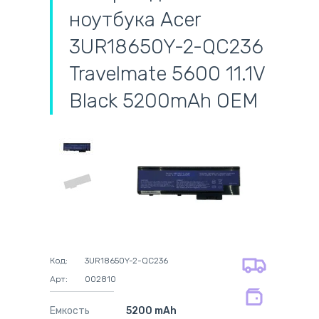
ноутбука Acer
3UR18650Y-2-QC236
Travelmate 5600 11.1V
Black 5200mAh OEM
самовывоз
адресная доставка курьером
наличный расчёт
самовывоз из новой почты
безналичный расчёт
на все батареи 12 мес
оплата картой
на оригинальные блоки питания 12
оплата при получении
мес.
Код:
3UR18650Y-2-QC236
на совместимые блоки питания 12
Арт:
002810
мес.
Емкость
5200 mAh