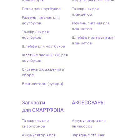
Клавиатуры
Модули для планшетов
Петли для ноутбуков
Тачскрины для
планшетов
Разъемы питания для
ноутбуков
Разъемы питания для
планшетов
Тачскрины для
ноутбуков
Шлейфы и запчасти для
планшетов
Шлейфы для ноутбуков
Жесткие диски и SSD для
ноутбуков
Системы охлаждения в
сборе
Вентиляторы (кулеры)
Запчасти
АКСЕССУАРЫ
для
СМАРТФОН
А
Тачскрины для
Аккумуляторы для
смартфонов
пылесосов
Аккумуляторы для
Зарядные станции