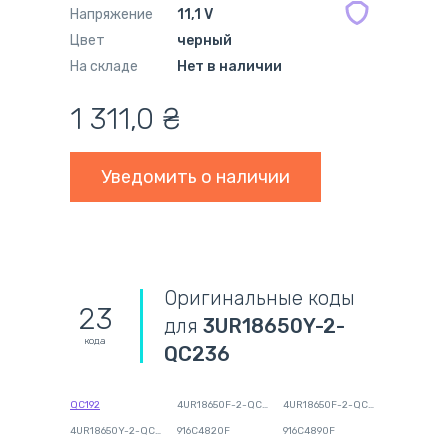
Напряжение
11,1 V
Цвет
черный
На складе
Нет в наличии
1 311,0
₴
Уведомить о наличии
Оригинальные коды
23
для
3UR18650Y-2-
кода
QC236
QC192
4UR18650F-2-QC140
4UR18650F-2-QC218
4UR18650Y-2-QC234
916C4820F
916C4890F