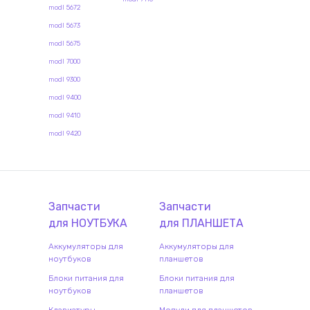
modl 5672
modl 5673
modl 5675
modl 7000
modl 9300
modl 9400
modl 9410
modl 9420
Запчасти
Запчасти
для
НОУТБУК
А
для
ПЛАНШЕТ
А
Аккумуляторы для
Аккумуляторы для
ноутбуков
планшетов
Блоки питания для
Блоки питания для
ноутбуков
планшетов