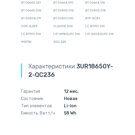
BT.00603.021
BT.00604.010
BT.00604.016
BT.00605.005
BT.00803.014
BT.00803.018
BT.00804.011
BT.00807.010
BTP-BCA1
CGR-B/6F9
CL2672B.806
LC.BTP01.013
LC.BTP01.014
LIP-6198QUPC SY6
LIP-8208QUPC SY6
MS2196
SQU-525
Характеристики
3UR18650Y-
2-QC236
Гарантия
12 мес.
Состояние
Новая
Тип элементов
Li-Ion
Емкость, Ватт/ч
58 Wh