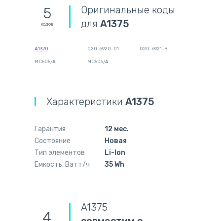
Оригинальные коды
5
для
A1375
кодов
A1370
020-6920-01
020-6921-B
MC505/A
MC506/A
Характеристики
A1375
Гарантия
12 мес.
Состояние
Новая
Тип элементов
Li-Ion
Емкость, Ватт/ч
35 Wh
A1375
4