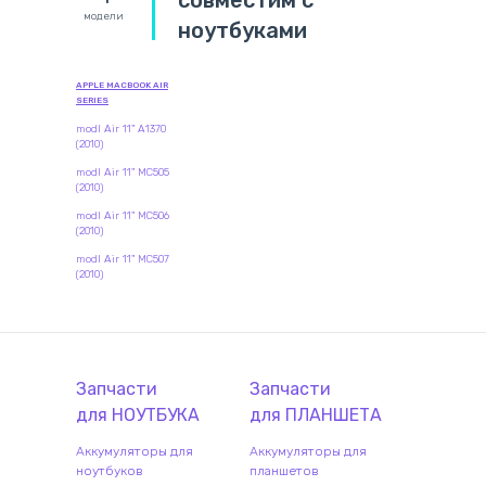
совместим с
модели
ноутбуками
APPLE MACBOOK AIR
SERIES
modl Air 11" A1370
(2010)
modl Air 11" MC505
(2010)
modl Air 11" MC506
(2010)
modl Air 11" MC507
(2010)
Запчасти
Запчасти
для
НОУТБУК
А
для
ПЛАНШЕТ
А
Аккумуляторы для
Аккумуляторы для
ноутбуков
планшетов