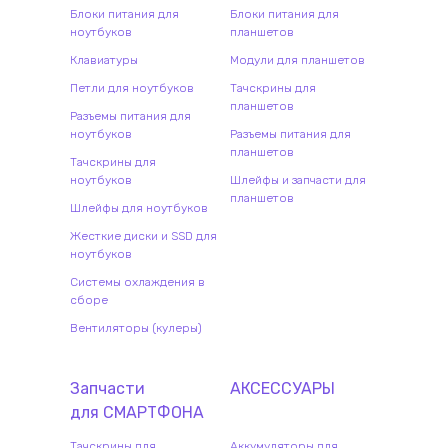
Блоки питания для
Блоки питания для
ноутбуков
планшетов
Клавиатуры
Модули для планшетов
Петли для ноутбуков
Тачскрины для
планшетов
Разъемы питания для
ноутбуков
Разъемы питания для
планшетов
Тачскрины для
ноутбуков
Шлейфы и запчасти для
планшетов
Шлейфы для ноутбуков
Жесткие диски и SSD для
ноутбуков
Системы охлаждения в
сборе
Вентиляторы (кулеры)
Запчасти
АКСЕССУАРЫ
для
СМАРТФОН
А
Тачскрины для
Аккумуляторы для