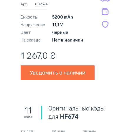
на совместимые блоки питания 12
Арт:
002524
мес.
Емкость
5200 mAh
Напряжение
11,1 V
Цвет
черный
На складе
Нет в наличии
1 267,0
₴
Уведомить о наличии
Оригинальные коды
11
для
HF674
кодов
312-0435
312-0436
313-0436