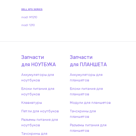
DELL XPS SERIES
modl M1210
modl 1210
Запчасти
Запчасти
для
НОУТБУК
А
для
ПЛАНШЕТ
А
Аккумуляторы для
Аккумуляторы для
ноутбуков
планшетов
Блоки питания для
Блоки питания для
ноутбуков
планшетов
Клавиатуры
Модули для планшетов
Петли для ноутбуков
Тачскрины для
планшетов
Разъемы питания для
ноутбуков
Разъемы питания для
планшетов
Тачскрины для