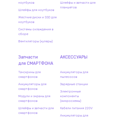
ноутбуков
Шлейфы и запчасти для
планшетов
Шлейфы для ноутбуков
Жесткие диски и SSD для
ноутбуков
Системы охлаждения в
сборе
Вентиляторы (кулеры)
Запчасти
АКСЕССУАРЫ
для
СМАРТФОН
А
Тачскрины для
Аккумуляторы для
смартфонов
пылесосов
Аккумуляторы для
Зарядные станции
смартфонов
Электронные
Модули и экраны для
компоненты
смартфонов
(микросхемы)
Шлейфы и запчасти для
Кабели питания 220V
смартфонов
Аккумуляторы для