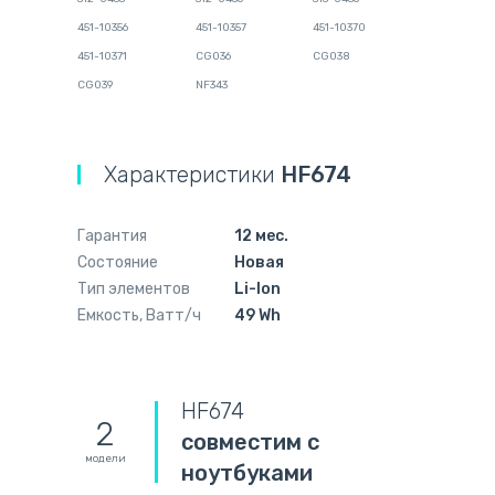
451-10356
451-10357
451-10370
451-10371
CG036
CG038
CG039
NF343
Характеристики
HF674
Гарантия
12 мес.
Состояние
Новая
Тип элементов
Li-Ion
Емкость, Ватт/ч
49 Wh
HF674
2
совместим с
модели
ноутбуками