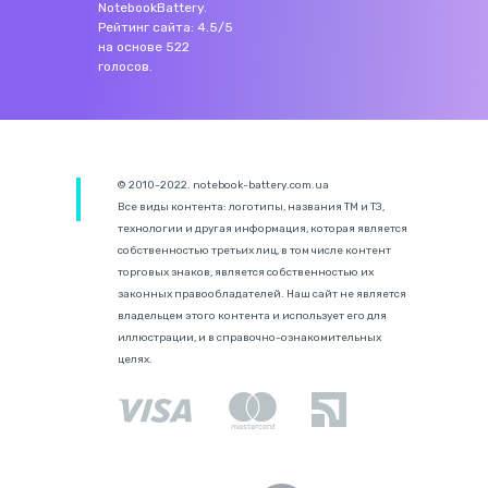
NotebookBattery
.
Рейтинг сайта:
4.5
/
5
на основе
522
голосов.
© 2010-2022. notebook-battery.com.ua
Все виды контента: логотипы, названия ТМ и ТЗ,
технологии и другая информация, которая является
собственностью третьих лиц, в том числе контент
торговых знаков, является собственностью их
законных правообладателей. Наш сайт не является
владельцем этого контента и использует его для
иллюстрации, и в справочно-ознакомительных
целях.