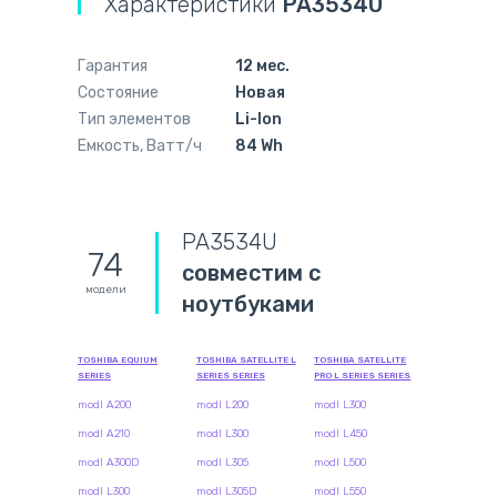
Характеристики
PA3534U
Гарантия
12 мес.
Состояние
Новая
Тип элементов
Li-Ion
Емкость, Ватт/ч
84 Wh
PA3534U
74
совместим с
модели
ноутбуками
TOSHIBA EQUIUM
TOSHIBA SATELLITE L
TOSHIBA SATELLITE
SERIES
SERIES SERIES
PRO L SERIES SERIES
modl A200
modl L200
modl L300
modl A210
modl L300
modl L450
modl A300D
modl L305
modl L500
modl L300
modl L305D
modl L550