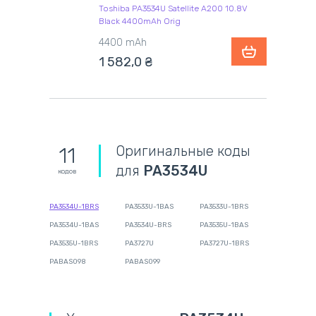
Toshiba PA3534U Satellite A200 10.8V
Black 4400mAh Orig
4400 mAh
1 582,0
₴
Оригинальные коды
11
для
PA3534U
кодов
PA3534U-1BRS
PA3533U-1BAS
PA3533U-1BRS
PA3534U-1BAS
PA3534U-BRS
PA3535U-1BAS
PA3535U-1BRS
PA3727U
PA3727U-1BRS
PABAS098
PABAS099