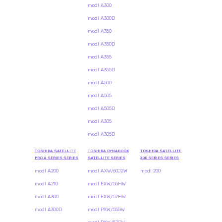
modl A300
modl A300D
modl A350
modl A350D
modl A355
modl A355D
modl A500
modl A505
modl A505D
modl A305
modl A305D
TOSHIBA SATELLITE
TOSHIBA DYNABOOK
TOSHIBA SATELLITE
PRO A SERIES SERIES
SATELLITE SERIES
200 SERIES SERIES
modl A200
modl AXW/60J2W
modl 200
modl A210
modl EXW/55HW
modl A300
modl EXW/57HW
modl A300D
modl PXW/55GW