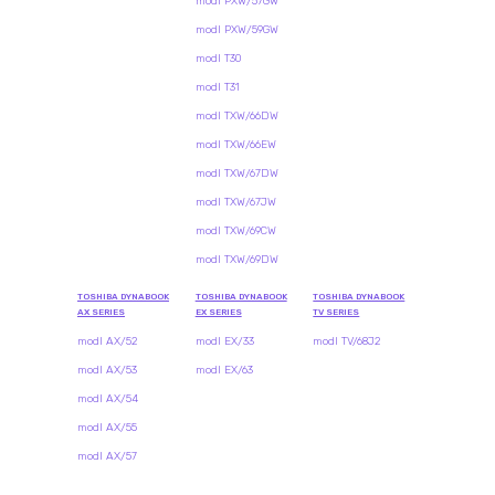
modl PXW/57GW
modl PXW/59GW
modl T30
modl T31
modl TXW/66DW
modl TXW/66EW
modl TXW/67DW
modl TXW/67JW
modl TXW/69CW
modl TXW/69DW
TOSHIBA DYNABOOK
TOSHIBA DYNABOOK
TOSHIBA DYNABOOK
AX SERIES
EX SERIES
TV SERIES
modl AX/52
modl EX/33
modl TV/68J2
modl AX/53
modl EX/63
modl AX/54
modl AX/55
modl AX/57