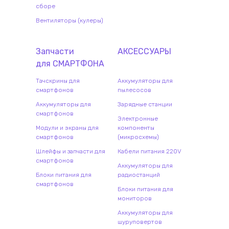
сборе
Вентиляторы (кулеры)
Запчасти
АКСЕССУАРЫ
для
СМАРТФОН
А
Тачскрины для
Аккумуляторы для
смартфонов
пылесосов
Аккумуляторы для
Зарядные станции
смартфонов
Электронные
Модули и экраны для
компоненты
смартфонов
(микросхемы)
Шлейфы и запчасти для
Кабели питания 220V
смартфонов
Аккумуляторы для
Блоки питания для
радиостанций
смартфонов
Блоки питания для
мониторов
Аккумуляторы для
шуруповертов