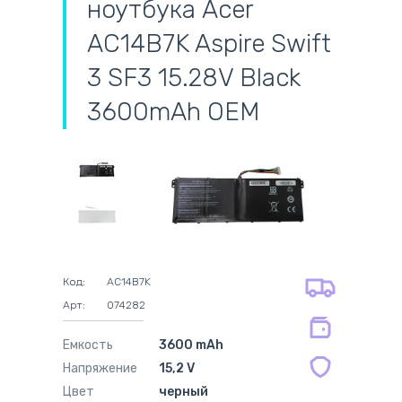
ноутбука Acer
AC14B7K Aspire Swift
3 SF3 15.28V Black
3600mAh OEM
самовывоз
адресная доставка курьером
наличный расчёт
самовывоз из новой почты
безналичный расчёт
на все батареи 12 мес
оплата картой
на оригинальные блоки питания 12
оплата при получении
мес.
Код:
AC14B7K
на совместимые блоки питания 12
Арт:
074282
мес.
Емкость
3600 mAh
Напряжение
15,2 V
Цвет
черный