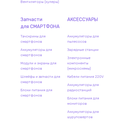
Вентиляторы (кулеры)
Запчасти
АКСЕССУАРЫ
для
СМАРТФОН
А
Тачскрины для
Аккумуляторы для
смартфонов
пылесосов
Аккумуляторы для
Зарядные станции
смартфонов
Электронные
Модули и экраны для
компоненты
смартфонов
(микросхемы)
Шлейфы и запчасти для
Кабели питания 220V
смартфонов
Аккумуляторы для
Блоки питания для
радиостанций
смартфонов
Блоки питания для
мониторов
Аккумуляторы для
шуруповертов