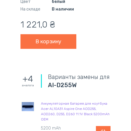
Цвет
белый
На складе
В наличии
1 221,0
₴
Варианты замены для
+4
AI-D255W
аналога
Аккумуляторная батарея для ноутбука
Acer AL10A31 Aspire One AOD255,
AOD260, D255, D260 11.1V Black 5200mAh
OEM
5200 mAh