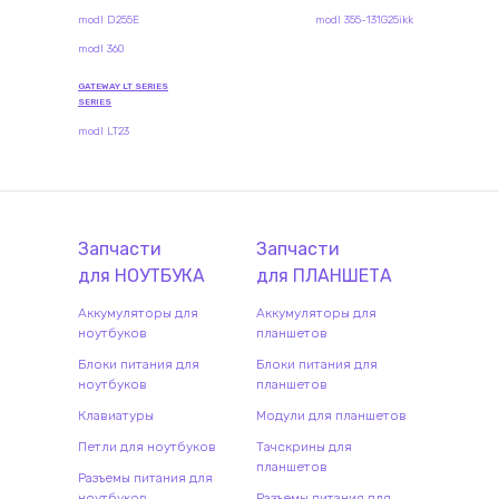
modl D255E
modl 355-131G25ikk
modl 360
GATEWAY LT SERIES
SERIES
modl LT23
Запчасти
Запчасти
для
НОУТБУК
А
для
ПЛАНШЕТ
А
Аккумуляторы для
Аккумуляторы для
ноутбуков
планшетов
Блоки питания для
Блоки питания для
ноутбуков
планшетов
Клавиатуры
Модули для планшетов
Петли для ноутбуков
Тачскрины для
планшетов
Разъемы питания для
ноутбуков
Разъемы питания для