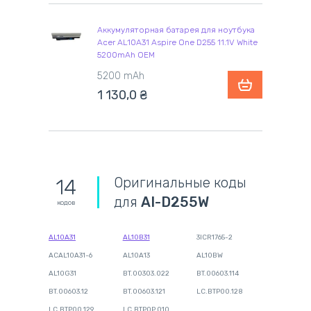
Аккумуляторная батарея для ноутбука
Acer AL10A31 Aspire One D255 11.1V White
5200mAh OEM
5200 mAh
1 130,0
₴
Оригинальные коды
14
для
AI-D255W
кодов
AL10A31
AL10B31
3ICR1765-2
ACAL10A31-6
AL10A13
AL10BW
AL10G31
BT.00303.022
BT.00603.114
BT.00603.12
BT.00603.121
LC.BTP00.128
LC.BTP00.129
LC.BTP0P.010