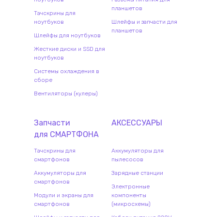
планшетов
Тачскрины для
ноутбуков
Шлейфы и запчасти для
планшетов
Шлейфы для ноутбуков
Жесткие диски и SSD для
ноутбуков
Системы охлаждения в
сборе
Вентиляторы (кулеры)
Запчасти
АКСЕССУАРЫ
для
СМАРТФОН
А
Тачскрины для
Аккумуляторы для
смартфонов
пылесосов
Аккумуляторы для
Зарядные станции
смартфонов
Электронные
Модули и экраны для
компоненты
смартфонов
(микросхемы)