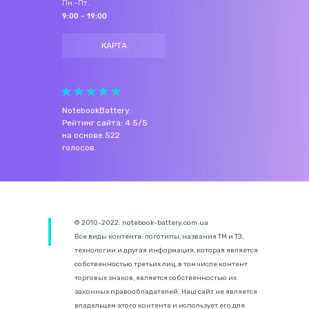
Пн.-Пт.
9:00 - 19:00
КАРТА
NotebookBattery
.
Рейтинг сайта:
4.5
/
5
на основе
522
голосов.
© 2010-2022. notebook-battery.com.ua
Все виды контента: логотипы, названия ТМ и ТЗ,
технологии и другая информация, которая является
собственностью третьих лиц, в том числе контент
торговых знаков, является собственностью их
законных правообладателей. Наш сайт не является
владельцем этого контента и использует его для