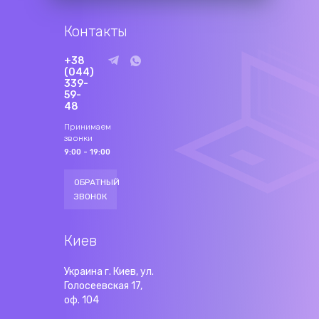
Контакты
+38
(044)
339-
59-
48
Принимаем
звонки
9:00 - 19:00
ОБРАТНЫЙ
ЗВОНОК
Киев
Украина г. Киев, ул.
Голосеевская 17,
оф. 104