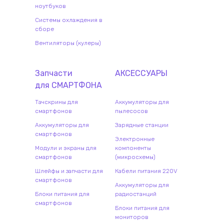
ноутбуков
Системы охлаждения в
сборе
Вентиляторы (кулеры)
Запчасти
АКСЕССУАРЫ
для
СМАРТФОН
А
Тачскрины для
Аккумуляторы для
смартфонов
пылесосов
Аккумуляторы для
Зарядные станции
смартфонов
Электронные
Модули и экраны для
компоненты
смартфонов
(микросхемы)
Шлейфы и запчасти для
Кабели питания 220V
смартфонов
Аккумуляторы для
Блоки питания для
радиостанций
смартфонов
Блоки питания для
мониторов