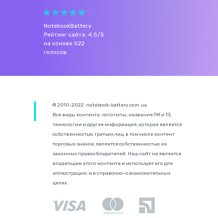
NotebookBattery
.
Рейтинг сайта:
4.5
/
5
на основе
522
голосов.
© 2010-2022. notebook-battery.com.ua
Все виды контента: логотипы, названия ТМ и ТЗ,
технологии и другая информация, которая является
собственностью третьих лиц, в том числе контент
торговых знаков, является собственностью их
законных правообладателей. Наш сайт не является
владельцем этого контента и использует его для
иллюстрации, и в справочно-ознакомительных
целях.