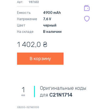
Арт:
987653
мес.
Емкость
4900 mAh
Напряжение
7,6 V
Цвет
черный
На складе
В наличии
1 402,0
₴
Оригинальные коды
1
для
C21N1714
код
0B200-02740000