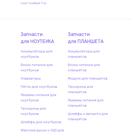
modl VivoBook Flip
Запчасти
Запчасти
для
НОУТБУК
А
для
ПЛАНШЕТ
А
Аккумуляторы для
Аккумуляторы для
ноутбуков
планшетов
Блоки питания для
Блоки питания для
ноутбуков
планшетов
Клавиатуры
Модули для планшетов
Петли для ноутбуков
Тачскрины для
планшетов
Разъемы питания для
ноутбуков
Разъемы питания для
планшетов
Тачскрины для
ноутбуков
Шлейфы и запчасти для
планшетов
Шлейфы для ноутбуков
Жесткие диски и SSD для