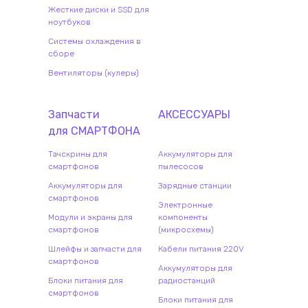
Жесткие диски и SSD для
ноутбуков
Системы охлаждения в
сборе
Вентиляторы (кулеры)
Запчасти
АКСЕССУАРЫ
для
СМАРТФОН
А
Тачскрины для
Аккумуляторы для
смартфонов
пылесосов
Аккумуляторы для
Зарядные станции
смартфонов
Электронные
Модули и экраны для
компоненты
смартфонов
(микросхемы)
Шлейфы и запчасти для
Кабели питания 220V
смартфонов
Аккумуляторы для
Блоки питания для
радиостанций
смартфонов
Блоки питания для