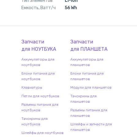
Тип элементов
Li-Ion
Емкость, Ватт/ч
56 Wh
Запчасти
Запчасти
для
НОУТБУК
А
для
ПЛАНШЕТ
А
Аккумуляторы для
Аккумуляторы для
ноутбуков
планшетов
Блоки питания для
Блоки питания для
ноутбуков
планшетов
Клавиатуры
Модули для планшетов
Петли для ноутбуков
Тачскрины для
планшетов
Разъемы питания для
ноутбуков
Разъемы питания для
планшетов
Тачскрины для
ноутбуков
Шлейфы и запчасти для
планшетов
Шлейфы для ноутбуков