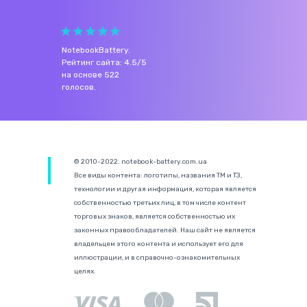
NotebookBattery
.
Рейтинг сайта:
4.5
/
5
на основе
522
голосов.
© 2010-2022. notebook-battery.com.ua
Все виды контента: логотипы, названия ТМ и ТЗ,
технологии и другая информация, которая является
собственностью третьих лиц, в том числе контент
торговых знаков, является собственностью их
законных правообладателей. Наш сайт не является
владельцем этого контента и использует его для
иллюстрации, и в справочно-ознакомительных
целях.