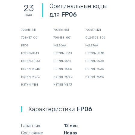
Оригинальные коды
23
для
FP06
кода
707616-141
707616-851
707617-421
708457-001
708458-001
CL2470B.806
FP09
H6L26AA
H6L27AA
HSTNN-IB4J
HSTNN-LB4J
HSTNN-LB4K
HSTNN-UB4J
HSTNN-W92C
HSTNN-W93C
HSTNN-W94C
HSTNN-W95C
HSTNN-W96C
HSTNN-W97C
HSTNN-W98C
HSTNN-W99C
HSTNN-YB4
HSTNN-YB4J
Характеристики
FP06
Гарантия
12 мес.
Состояние
Новая