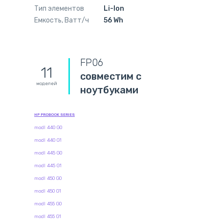
Тип элементов
Li-Ion
Емкость, Ватт/ч
56 Wh
FP06
11
совместим с
моделей
ноутбуками
HP PROBOOK SERIES
modl 440 G0
modl 440 G1
modl 445 G0
modl 445 G1
modl 450 G0
modl 450 G1
modl 455 G0
modl 455 G1