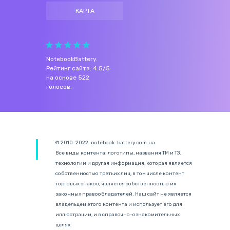
КАРТА
NotebookBattery
.
Рейтинг сайта:
4.5
/
5
на основе
522
голосов.
© 2010-2022. notebook-battery.com.ua
Все виды контента: логотипы, названия ТМ и ТЗ,
технологии и другая информация, которая является
собственностью третьих лиц, в том числе контент
торговых знаков, является собственностью их
законных правообладателей. Наш сайт не является
владельцем этого контента и использует его для
иллюстрации, и в справочно-ознакомительных
целях.