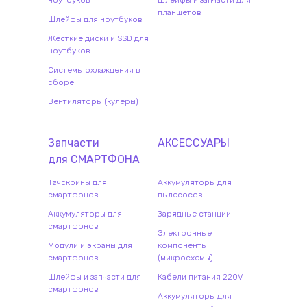
ноутбуков
Шлейфы и запчасти для
планшетов
Шлейфы для ноутбуков
Жесткие диски и SSD для
ноутбуков
Системы охлаждения в
сборе
Вентиляторы (кулеры)
Запчасти
АКСЕССУАРЫ
для
СМАРТФОН
А
Тачскрины для
Аккумуляторы для
смартфонов
пылесосов
Аккумуляторы для
Зарядные станции
смартфонов
Электронные
Модули и экраны для
компоненты
смартфонов
(микросхемы)
Шлейфы и запчасти для
Кабели питания 220V
смартфонов
Аккумуляторы для