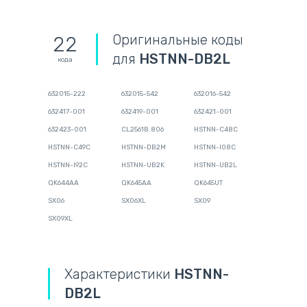
Оригинальные коды
22
для
HSTNN-DB2L
кода
632015-222
632015-542
632016-542
632417-001
632419-001
632421-001
632423-001
CL2561B.806
HSTNN-C48C
HSTNN-C49C
HSTNN-DB2M
HSTNN-I08C
HSTNN-I92C
HSTNN-UB2K
HSTNN-UB2L
QK644AA
QK645AA
QK645UT
SX06
SX06XL
SX09
SX09XL
Характеристики
HSTNN-
DB2L