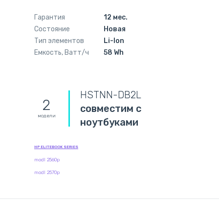
Гарантия
12 мес.
Состояние
Новая
Тип элементов
Li-Ion
Емкость, Ватт/ч
58 Wh
HSTNN-DB2L
2
совместим с
модели
ноутбуками
HP ELITEBOOK SERIES
modl 2560p
modl 2570p