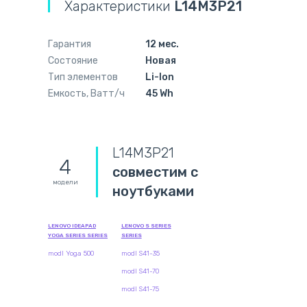
Характеристики
L14M3P21
Гарантия
12 мес.
Состояние
Новая
Тип элементов
Li-Ion
Емкость, Ватт/ч
45 Wh
L14M3P21
4
совместим с
модели
ноутбуками
LENOVO IDEAPAD
LENOVO S SERIES
YOGA SERIES SERIES
SERIES
modl Yoga 500
modl S41-35
modl S41-70
modl S41-75