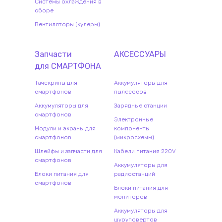
Системы охлаждения в
сборе
Вентиляторы (кулеры)
Запчасти
АКСЕССУАРЫ
для
СМАРТФОН
А
Тачскрины для
Аккумуляторы для
смартфонов
пылесосов
Аккумуляторы для
Зарядные станции
смартфонов
Электронные
Модули и экраны для
компоненты
смартфонов
(микросхемы)
Шлейфы и запчасти для
Кабели питания 220V
смартфонов
Аккумуляторы для
Блоки питания для
радиостанций
смартфонов
Блоки питания для
мониторов
Аккумуляторы для
шуруповертов