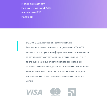
NotebookBattery
.
Рейтинг сайта:
4.5
/
5
на основе
522
голосов.
© 2010-2022. notebook-battery.com.ua
Все виды контента: логотипы, названия ТМ и ТЗ,
технологии и другая информация, которая является
собственностью третьих лиц, в том числе контент
торговых знаков, является собственностью их
законных правообладателей. Наш сайт не является
владельцем этого контента и использует его для
иллюстрации, и в справочно-ознакомительных
целях.