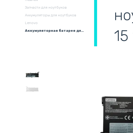
охлаждения в сборе
(
Запчасти для ноутбуков
но
Аккумуляторы для ноутбуков
Lenovo
15
Аккумуляторная батарея для ноутбука Lenovo L18M3P71 ThinkPad 15 11.52V Black 4950mAh OEM