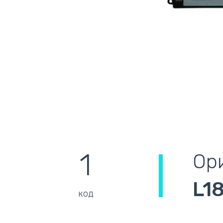
1
Ор
L1
код