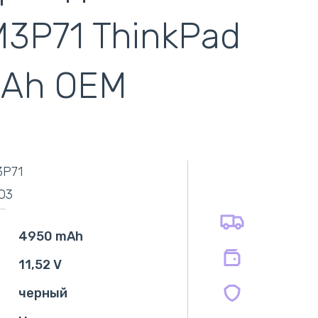
M3P71 ThinkPad
mAh OEM
самовывоз
адресная доставка курьером
наличный расчёт
самовывоз из новой почты
3P71
безналичный расчёт
оплата картой
03
оплата при получении
на все батареи 12 мес
на оригинальные блоки питания 12 мес.
4950 mAh
на совместимые блоки питания 12 мес.
11,52 V
черный