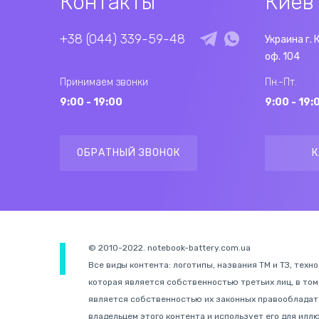
Контакты
Киев
+38 (044) 339-59-48
Украина г. 
оф. 104
Принимаем звонки
Пн.-Пт.
9:00 - 19:00
9:00 - 19:
ОБРАТНЫЙ ЗВОНОК
К
© 2010-2022. notebook-battery.com.ua
Все виды контента: логотипы, названия ТМ и ТЗ, техн
которая является собственностью третьих лиц, в том
является собственностью их законных правообладате
владельцем этого контента и использует его для иллю