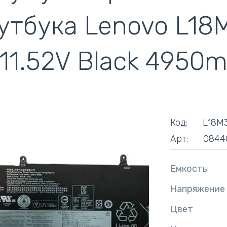
кулеры)
утбука Lenovo L18
 11.52V Black 4950
Код:
L18M
Арт:
0844
Емкость
Напряжение
Цвет