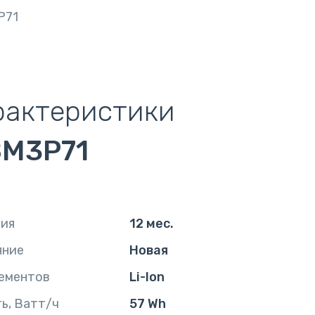
P71
рактеристики
8M3P71
тия
12 мес.
яние
Новая
ементов
Li-Ion
ь, Ватт/ч
57 Wh