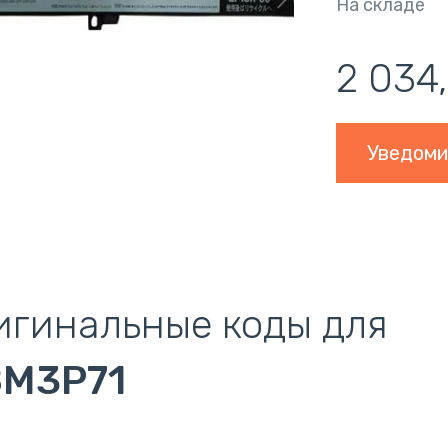
На складе
2 034
Уведоми
игинальные коды для
8M3P71