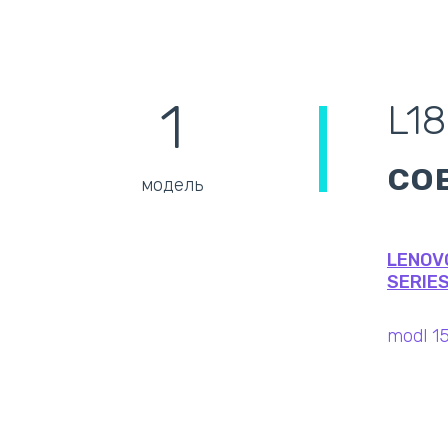
1
L1
со
модель
LENOV
SERIES
modl 1