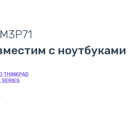
8M3P71
вместим с ноутбуками
O THINKPAD
 SERIES
5