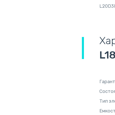
L20D3
Ха
L1
Гаран
Состо
Тип эл
Емкост