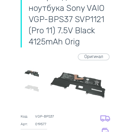
ноутбука Sony VAIO
VGP-BPS37 SVP1121
(Pro 11) 7.5V Black
4125mAh Orig
Оригинал
самовывоз
адресная доставка курьером
наличный расчёт
самовывоз из новой почты
безналичный расчёт
на все батареи 12 мес
оплата картой
на оригинальные блоки питания 12
оплата при получении
мес.
Код:
VGP-BPS37
на совместимые блоки питания 12
Арт:
019577
мес.