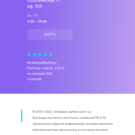
Голосеевская 17,
оф. 104
Пн.-Пт.
9:00 - 19:00
КАРТА
NotebookBattery
.
Рейтинг сайта:
4.5
/
5
на основе
522
голосов.
© 2010-2022. notebook-battery.com.ua
Все виды контента: логотипы, названия ТМ и ТЗ,
технологии и другая информация, которая является
собственностью третьих лиц, в том числе контент