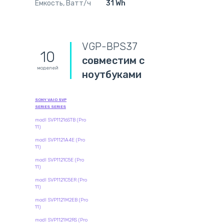
Емкость, Ватт/ч
31 Wh
VGP-BPS37
10
совместим с
моделей
ноутбуками
SONY VAIO SVP
SERIES SERIES
modl SVP11216STB (Pro
11)
modl SVP1121A4E (Pro
11)
modl SVP1121C5E (Pro
11)
modl SVP1121C5ER (Pro
11)
modl SVP1121M2EB (Pro
11)
modl SVP1121M2RS (Pro