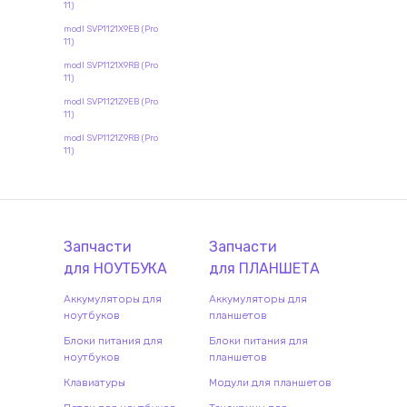
11)
modl SVP1121X9EB (Pro
11)
modl SVP1121X9RB (Pro
11)
modl SVP1121Z9EB (Pro
11)
modl SVP1121Z9RB (Pro
11)
Запчасти
Запчасти
для
НОУТБУК
А
для
ПЛАНШЕТ
А
Аккумуляторы для
Аккумуляторы для
ноутбуков
планшетов
Блоки питания для
Блоки питания для
ноутбуков
планшетов
Клавиатуры
Модули для планшетов