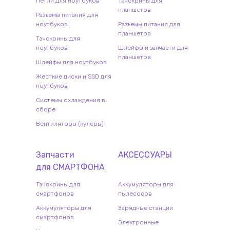
Петли для ноутбуков
Тачскрины для
планшетов
Разъемы питания для
ноутбуков
Разъемы питания для
планшетов
Тачскрины для
ноутбуков
Шлейфы и запчасти для
планшетов
Шлейфы для ноутбуков
Жесткие диски и SSD для
ноутбуков
Системы охлаждения в
сборе
Вентиляторы (кулеры)
Запчасти
АКСЕССУАРЫ
для
СМАРТФОН
А
Тачскрины для
Аккумуляторы для
смартфонов
пылесосов
Аккумуляторы для
Зарядные станции
смартфонов
Электронные