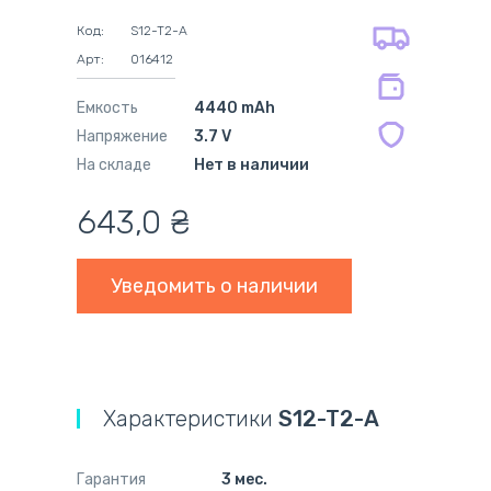
на оригинальные блоки питания 12
оплата при получении
мес.
Код:
S12-T2-A
на совместимые блоки питания 12
Арт:
016412
мес.
Емкость
4440 mAh
Напряжение
3.7 V
На складе
Нет в наличии
643,0
₴
Уведомить о наличии
Характеристики
S12-T2-A
Гарантия
3 мес.