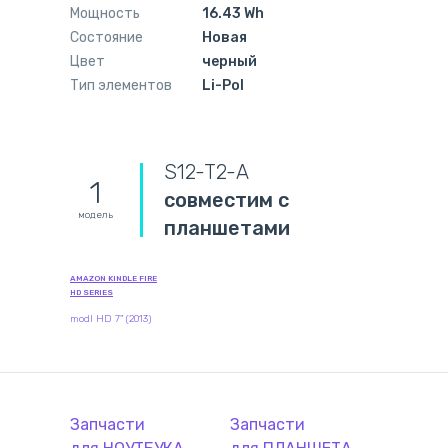
Мощность
16.43 Wh
Состояние
Новая
Цвет
черный
Тип элементов
Li-Pol
S12-T2-A
1
совместим с
модель
планшетами
AMAZON KINDLE FIRE
HD SERIES
modl HD 7" (2013)
Запчасти
Запчасти