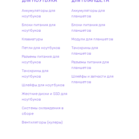
для
НОУТБУК
А
для
ПЛАНШЕТ
А
Аккумуляторы для
Аккумуляторы для
ноутбуков
планшетов
Блоки питания для
Блоки питания для
ноутбуков
планшетов
Клавиатуры
Модули для планшетов
Петли для ноутбуков
Тачскрины для
планшетов
Разъемы питания для
ноутбуков
Разъемы питания для
планшетов
Тачскрины для
ноутбуков
Шлейфы и запчасти для
планшетов
Шлейфы для ноутбуков
Жесткие диски и SSD для
ноутбуков
Системы охлаждения в
сборе
Вентиляторы (кулеры)