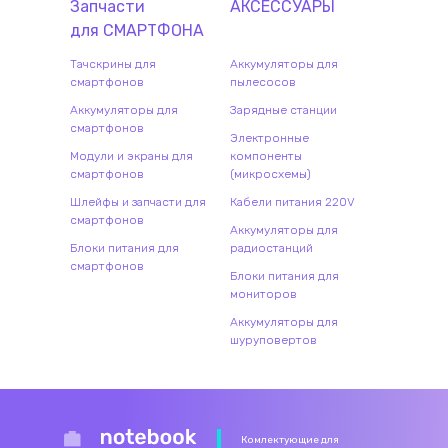
Запчасти
АКСЕССУАРЫ
для
СМАРТФОН
А
Тачскрины для
Аккумуляторы для
смартфонов
пылесосов
Аккумуляторы для
Зарядные станции
смартфонов
Электронные
Модули и экраны для
компоненты
смартфонов
(микросхемы)
Шлейфы и запчасти для
Кабели питания 220V
смартфонов
Аккумуляторы для
Блоки питания для
радиостанций
смартфонов
Блоки питания для
мониторов
Аккумуляторы для
шуруповертов
Комлектующие для