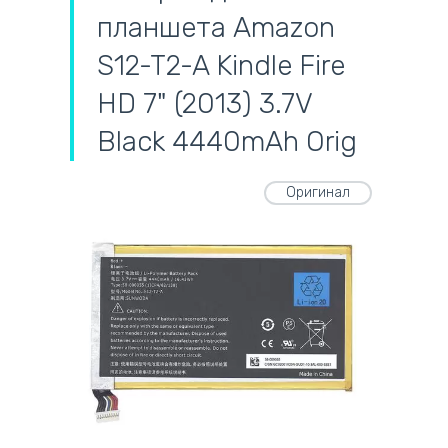
планшета Amazon
S12-T2-A Kindle Fire
HD 7" (2013) 3.7V
Black 4440mAh Orig
Оригинал
самовывоз
адресная доставка курьером
наличный расчёт
самовывоз из новой почты
безналичный расчёт
на все батареи 12 мес
оплата картой