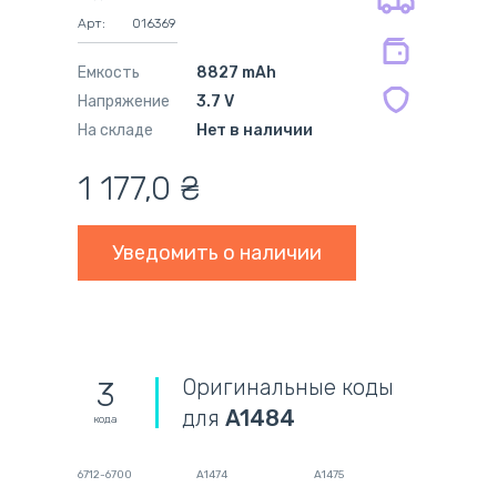
на совместимые блоки питания 12
Арт:
016369
мес.
Емкость
8827 mAh
Напряжение
3.7 V
На складе
Нет в наличии
1 177,0
₴
Уведомить о наличии
Оригинальные коды
3
для
A1484
кода
6712-6700
A1474
A1475