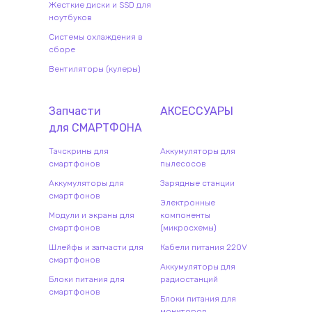
Жесткие диски и SSD для
ноутбуков
Системы охлаждения в
сборе
Вентиляторы (кулеры)
Запчасти
АКСЕССУАРЫ
для
СМАРТФОН
А
Тачскрины для
Аккумуляторы для
смартфонов
пылесосов
Аккумуляторы для
Зарядные станции
смартфонов
Электронные
Модули и экраны для
компоненты
смартфонов
(микросхемы)
Шлейфы и запчасти для
Кабели питания 220V
смартфонов
Аккумуляторы для
Блоки питания для
радиостанций
смартфонов
Блоки питания для
мониторов