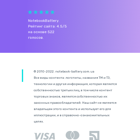
NotebookBattery
.
Рейтинг сайта:
4.5
/
5
на основе
522
голосов.
© 2010-2022. notebook-battery.com.ua
Все виды контента: логотипы, названия ТМ и ТЗ,
технологии и другая информация, которая является
собственностью третьих лиц, в том числе контент
торговых знаков, является собственностью их
законных правообладателей. Наш сайт не является
владельцем этого контента и использует его для
иллюстрации, и в справочно-ознакомительных
целях.