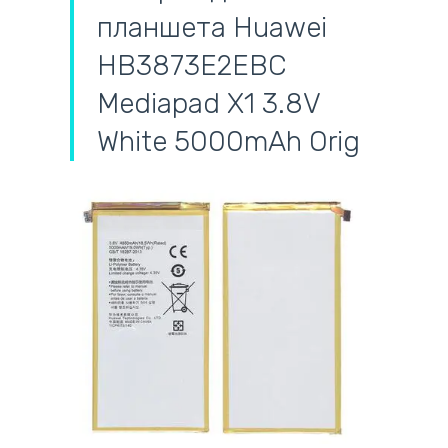
планшета Huawei
HB3873E2EBC
Mediapad X1 3.8V
White 5000mAh Orig
самовывоз
адресная доставка курьером
наличный расчёт
самовывоз из новой почты
безналичный расчёт
на все батареи 12 мес