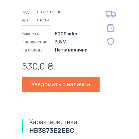
оплата картой
на оригинальные блоки питания 12
оплата при получении
мес.
Код:
HB3873E2EBC
на совместимые блоки питания 12
Арт:
016384
мес.
Емкость
5000 mAh
Напряжение
3.8 V
На складе
Нет в наличии
530,0
₴
Уведомить о наличии
Характеристики
HB3873E2EBC