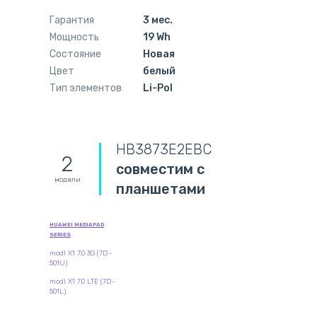
Гарантия
3 мес.
Мощность
19 Wh
Состояние
Новая
Цвет
белый
Тип элементов
Li-Pol
HB3873E2EBC
2
совместим с
модели
планшетами
HUAWEI MEDIAPAD
SERIES
modl X1 7.0 3G (7D-
501U)
modl X1 7.0 LTE (7D-
501L)