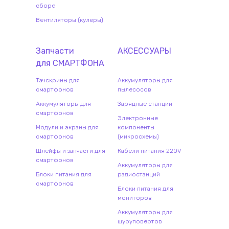
сборе
Вентиляторы (кулеры)
Запчасти
АКСЕССУАРЫ
для
СМАРТФОН
А
Тачскрины для
Аккумуляторы для
смартфонов
пылесосов
Аккумуляторы для
Зарядные станции
смартфонов
Электронные
Модули и экраны для
компоненты
смартфонов
(микросхемы)
Шлейфы и запчасти для
Кабели питания 220V
смартфонов
Аккумуляторы для
Блоки питания для
радиостанций
смартфонов
Блоки питания для
мониторов
Аккумуляторы для
шуруповертов