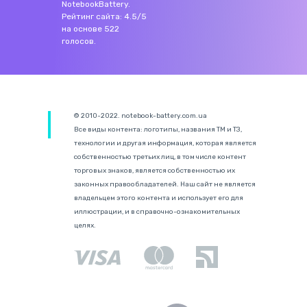
NotebookBattery
.
Рейтинг сайта:
4.5
/
5
на основе
522
голосов.
© 2010-2022. notebook-battery.com.ua
Все виды контента: логотипы, названия ТМ и ТЗ,
технологии и другая информация, которая является
собственностью третьих лиц, в том числе контент
торговых знаков, является собственностью их
законных правообладателей. Наш сайт не является
владельцем этого контента и использует его для
иллюстрации, и в справочно-ознакомительных
целях.