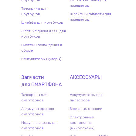
ноутбуков
Разъемы питания для
планшетов
Тачскрины для
ноутбуков
Шлейфы и запчасти для
планшетов
Шлейфы для ноутбуков
Жесткие диски и SSD для
ноутбуков
Системы охлаждения в
сборе
Вентиляторы (кулеры)
Запчасти
АКСЕССУАРЫ
для
СМАРТФОН
А
Тачскрины для
Аккумуляторы для
смартфонов
пылесосов
Аккумуляторы для
Зарядные станции
смартфонов
Электронные
Модули и экраны для
компоненты
смартфонов
(микросхемы)