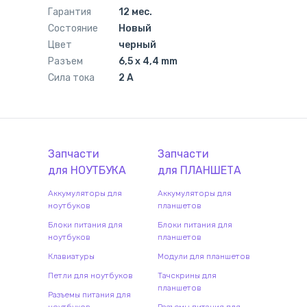
Гарантия
12 мес.
Состояние
Новый
Цвет
черный
Разъем
6,5 x 4,4 mm
Сила тока
2 А
Запчасти
Запчасти
для
НОУТБУК
А
для
ПЛАНШЕТ
А
Аккумуляторы для
Аккумуляторы для
ноутбуков
планшетов
Блоки питания для
Блоки питания для
ноутбуков
планшетов
Клавиатуры
Модули для планшетов
Петли для ноутбуков
Тачскрины для
планшетов
Разъемы питания для