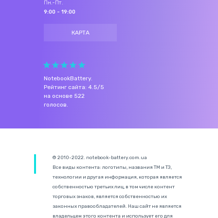
Пн.-Пт.
9:00 - 19:00
КАРТА
NotebookBattery
.
Рейтинг сайта:
4.5
/
5
на основе
522
голосов.
© 2010-2022. notebook-battery.com.ua
Все виды контента: логотипы, названия ТМ и ТЗ,
технологии и другая информация, которая является
собственностью третьих лиц, в том числе контент
торговых знаков, является собственностью их
законных правообладателей. Наш сайт не является
владельцем этого контента и использует его для