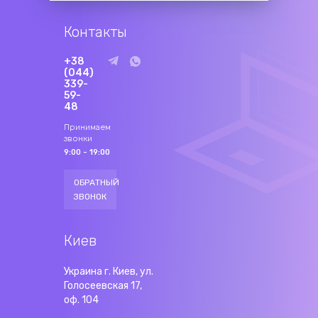
Контакты
+38
(044)
339-
59-
48
Принимаем
звонки
9:00 - 19:00
ОБРАТНЫЙ
ЗВОНОК
Киев
Украина г. Киев, ул.
Голосеевская 17,
оф. 104