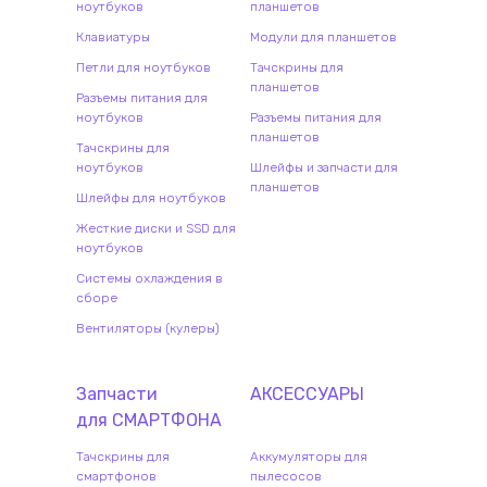
ноутбуков
планшетов
Клавиатуры
Модули для планшетов
Петли для ноутбуков
Тачскрины для
планшетов
Разъемы питания для
ноутбуков
Разъемы питания для
планшетов
Тачскрины для
ноутбуков
Шлейфы и запчасти для
планшетов
Шлейфы для ноутбуков
Жесткие диски и SSD для
ноутбуков
Системы охлаждения в
сборе
Вентиляторы (кулеры)
Запчасти
АКСЕССУАРЫ
для
СМАРТФОН
А
Тачскрины для
Аккумуляторы для
смартфонов
пылесосов