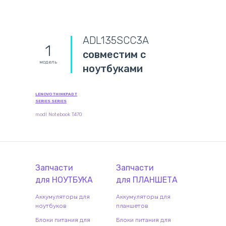
ADL135SCC3A
1
совместим с
модель
ноутбуками
LENOVO THINKPAD T
SERIES SERIES
modl Notebook T470
Запчасти
Запчасти
для
НОУТБУК
А
для
ПЛАНШЕТ
А
Аккумуляторы для
Аккумуляторы для
ноутбуков
планшетов
Блоки питания для
Блоки питания для